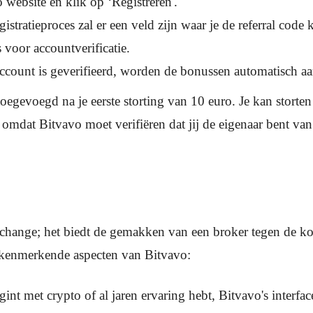
 website en klik op ‘Registreren'.
gistratieproces zal er een veld zijn waar je de referral code
 voor accountverificatie.
ccount is geverifieerd, worden de bonussen automatisch aa
egevoegd na je eerste storting van 10 euro. Je kan storten
t omdat Bitvavo moet verifiëren dat jij de eigenaar bent v
xchange; het biedt de gemakken van een broker tegen de ko
e kenmerkende aspecten van Bitvavo:
gint met crypto of al jaren ervaring hebt, Bitvavo's inter