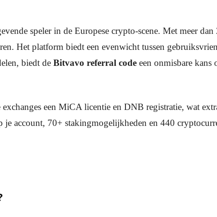
evende speler in de Europese crypto-scene. Met meer dan 2,
en. Het platform biedt een evenwicht tussen gebruiksvriende
delen, biedt de
Bitvavo referral code
een onmisbare kans om
e exchanges een MiCA licentie en DNB registratie, wat ext
 je account, 70+ stakingmogelijkheden en 440 cryptocurre
?