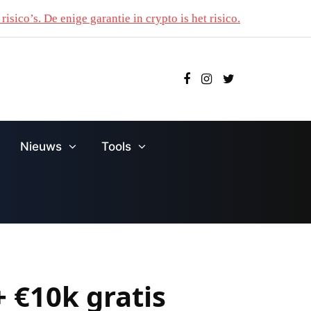
risico’s. De enige garantie in crypto is het risico.
Nieuws
Tools
+ €10k gratis