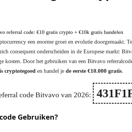
vo referral code: €10 gratis crypto + €10k gratis handelen
yptocurrency een enorme groei en evolutie doorgemaakt. Te
 zich consequent onderscheiden in de Europese markt: Bitv
e kosten. Door het gebruiken van een Bitvavo referralcode 
is cryptotegoed
en handel je
de eerste €10.000 gratis
.
431F1
eferral code Bitvavo van 2026:
 code Gebruiken?