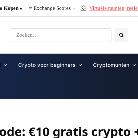
o Kopen »
⭐ Exchange Scores »
Virtuele munten, reële 
Crypto voor beginners
Cryptomunten
ode: €10 gratis crypto 