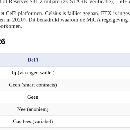
f of Reserves $31,2 miljard (zk-STARK verificatie), 150+ 
t CeFi platformen. Celsius is failliet gegaan, FTX is inges
oen in 2020). Dit benadrukt waarom de MiCA regelgeving 
voorkomen.
26
DeFi
Jij (via eigen wallet)
Geen (smart contracts)
Geen
Nee (anoniem)
Gas fees (variabel)