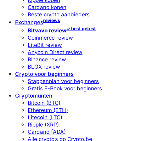
Cardano kopen
Beste crypto aanbieders
reviews
Exchanges
✓ best getest
Bitvavo review
Coinmerce review
LiteBit review
Anycoin Direct review
Binance review
BLOX review
Crypto voor beginners
Stappenplan voor beginners
Gratis E-Book voor beginners
Cryptomunten
Bitcoin (BTC)
Ethereum (ETH)
Litecoin (LTC)
Ripple (XRP)
Cardano (ADA)
Alle crypto’s op Crypto.be