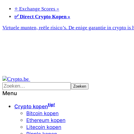
⭐ Exchange Scores »
✅ Direct Crypto Kopen »
Virtuele munten, reële risico’s. De enige garantie in crypto is h
Menu
tip!
Crypto kopen
Bitcoin kopen
Ethereum kopen
Litecoin kopen
Ripple kopen