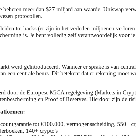
ave beheren meer dan $27 miljard aan waarde. Uniswap verw
wezen protocollen.
leiden tot hacks (er zijn in het verleden miljoenen verlor
erming is. Je bent volledig zelf verantwoordelijk voor je
rkt werd geïntroduceerd. Wanneer er sprake is van centraliz
an een centrale beurs. Dit betekent dat er rekening moet
erd door de Europese MiCA regelgeving (Markets in Crypto
enbescherming en Proof of Reserves. Hierdoor zijn de ris
latformen:
countgarantie tot €100.000, vermogensscheiding, 550+ cr
derboeken, 140+ crypto's