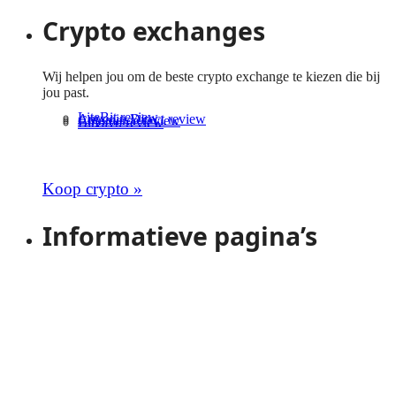
Crypto exchanges
Wij helpen jou om de beste crypto exchange te kiezen die bij
jou past.
LiteBit review
Anycoin Direct review
Coinmerce review
Bitvavo review
Bekijk meer crypto exchanges
Koop crypto »
Informatieve pagina’s
Crypto voor beginners
Live crypto koersen
Gratis crypto converters
Cryptocurrency kennisbank