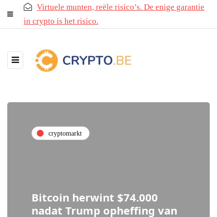
Virtuele munten, reële risico’s. De enige garantie
in crypto is het risico.
cryptomarkt
Bitcoin herwint $74.000
nadat Trump opheffing van