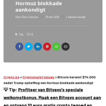
Hormuz blokkade
aankondigt
Door
Dave Janssens
29 mei 2026
2 minuten leestijd
716
0
Crypto.be
»
Cryptomarkt nieuws
»
Bitcoin herwint $74.000
nadat Trump opheffing van Hormuz blokkade aankondigt
💡 Tip:
Profiteer van Bitvavo's speciale
welkomstbonus. Maak een Bitvavo account aan
en ontvang 10 euro gratis crypto tegoed en