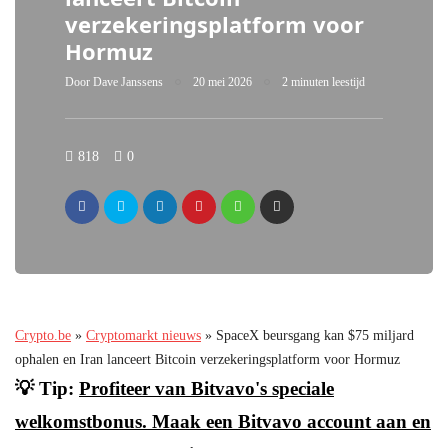
verzekeringsplatform voor
Hormuz
Door
Dave Janssens
20 mei 2026
2 minuten leestijd
818
0
Crypto.be
»
Cryptomarkt nieuws
»
SpaceX beursgang kan $75 miljard
ophalen en Iran lanceert Bitcoin verzekeringsplatform voor Hormuz
💡 Tip:
Profiteer van Bitvavo's speciale
welkomstbonus. Maak een Bitvavo account aan en