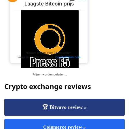
Crypto exchange reviews
🏆 Bitvavo review »
Coinmerce review »