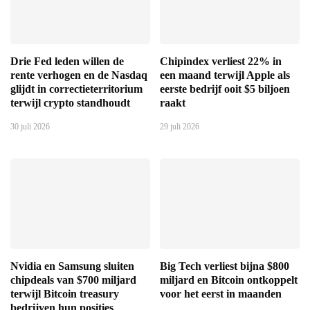
Drie Fed leden willen de
Chipindex verliest 22% in
rente verhogen en de Nasdaq
een maand terwijl Apple als
glijdt in correctieterritorium
eerste bedrijf ooit $5 biljoen
terwijl crypto standhoudt
raakt
30 juli 2026
29 juli 2026
Nvidia en Samsung sluiten
Big Tech verliest bijna $800
chipdeals van $700 miljard
miljard en Bitcoin ontkoppelt
terwijl Bitcoin treasury
voor het eerst in maanden
bedrijven hun posities