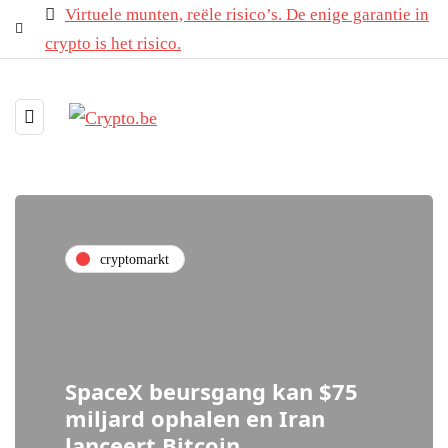
Virtuele munten, reële risico’s. De enige garantie in
crypto is het risico.
cryptomarkt
SpaceX beursgang kan $75
miljard ophalen en Iran
lanceert Bitcoin