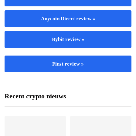
Anycoin Direct review »
Bybit review »
Finst review »
Recent crypto nieuws