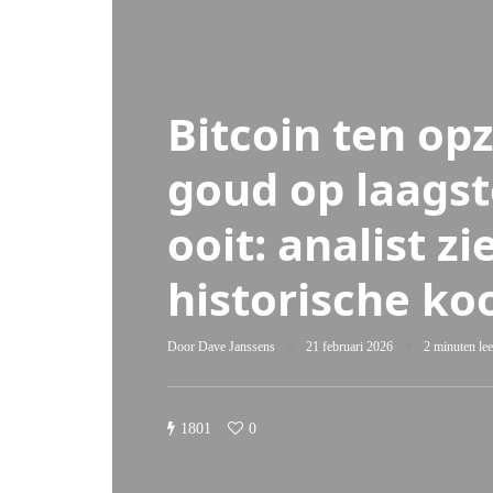
Bitcoin ten op
goud op laagst
ooit: analist zi
historische k
Door
Dave Janssens
21 februari 2026
2 minuten lee
1801
0