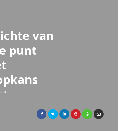
zichte van
e punt
et
oopkans
stijd