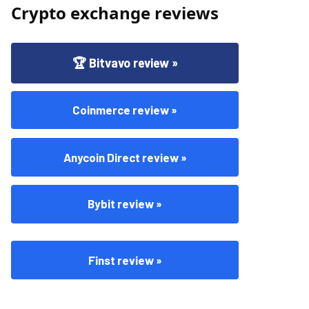
Crypto exchange reviews
🏆 Bitvavo review »
Coinmerce review »
Anycoin Direct review »
Bybit review »
Finst review »