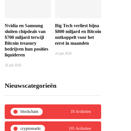
Nvidia en Samsung
Big Tech verliest bijna
sluiten chipdeals van
$800 miljard en Bitcoin
$700 miljard terwijl
ontkoppelt voor het
Bitcoin treasury
eerst in maanden
bedrijven hun posities
24 juli 2026
liquideren
26 juli 2026
Nieuwscategorieën
blockchain
18 Artikelen
cryptomarkt
195 Artikelen