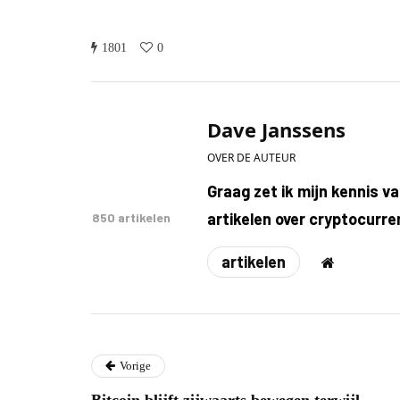
1801
0
Dave Janssens
OVER DE AUTEUR
Graag zet ik mijn kennis v
artikelen over cryptocurre
850 artikelen
artikelen
Vorige
Bitcoin blijft zijwaarts bewegen terwijl