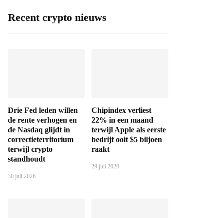
Recent crypto nieuws
Drie Fed leden willen
Chipindex verliest
de rente verhogen en
22% in een maand
de Nasdaq glijdt in
terwijl Apple als eerste
correctieterritorium
bedrijf ooit $5 biljoen
terwijl crypto
raakt
standhoudt
29 juli 2026
30 juli 2026