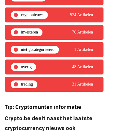
cryptonieuws
524 Artikelen
investeren
70 Artikelen
niet gecategoriseerd
1 Artikelen
overig
48 Artikelen
trading
31 Artikelen
Tip: Cryptomunten informatie
Crypto.be deelt naast het laatste
cryptocurrency nieuws ook