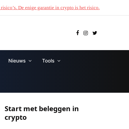
risico’s. De enige garantie in crypto is het risico.
Nieuws
Tools
Start met beleggen in
crypto