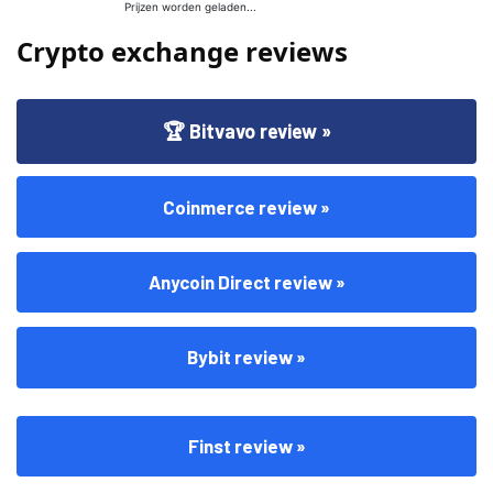
Crypto exchange reviews
🏆 Bitvavo review »
Coinmerce review »
Anycoin Direct review »
Bybit review »
Finst review »