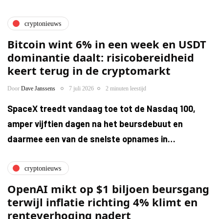
cryptonieuws
Bitcoin wint 6% in een week en USDT
dominantie daalt: risicobereidheid
keert terug in de cryptomarkt
Door
Dave Janssens
7 juli 2026
2 minuten leestijd
SpaceX treedt vandaag toe tot de Nasdaq 100,
amper vijftien dagen na het beursdebuut en
daarmee een van de snelste opnames in…
cryptonieuws
OpenAI mikt op $1 biljoen beursgang
terwijl inflatie richting 4% klimt en
renteverhoging nadert