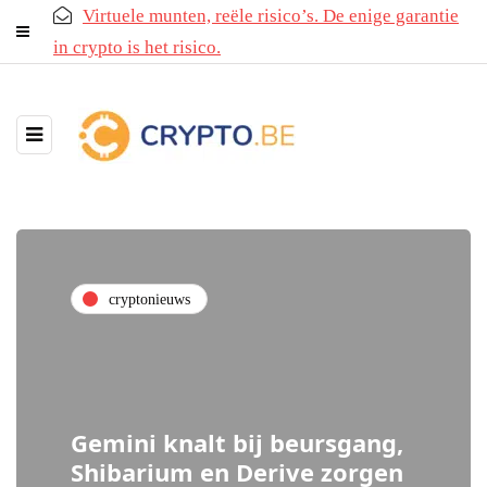
Virtuele munten, reële risico’s. De enige garantie
in crypto is het risico.
cryptonieuws
Gemini knalt bij beursgang,
Shibarium en Derive zorgen