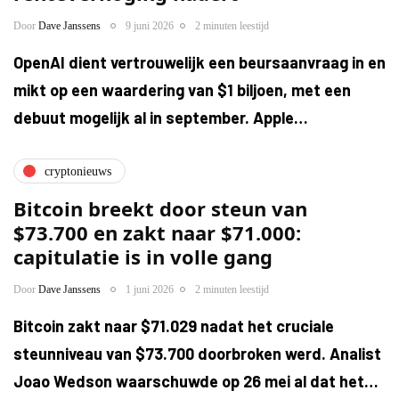
Door
Dave Janssens
9 juni 2026
2 minuten leestijd
OpenAI dient vertrouwelijk een beursaanvraag in en
mikt op een waardering van $1 biljoen, met een
debuut mogelijk al in september. Apple…
cryptonieuws
Bitcoin breekt door steun van
$73.700 en zakt naar $71.000:
capitulatie is in volle gang
Door
Dave Janssens
1 juni 2026
2 minuten leestijd
Bitcoin zakt naar $71.029 nadat het cruciale
steunniveau van $73.700 doorbroken werd. Analist
Joao Wedson waarschuwde op 26 mei al dat het…