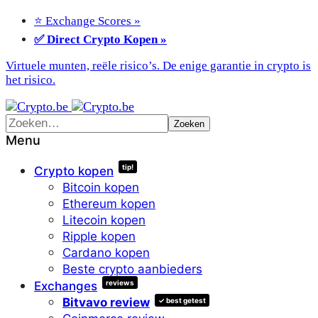
⭐ Exchange Scores »
✅ Direct Crypto Kopen »
Virtuele munten, reële risico’s. De enige garantie in crypto is
het risico.
Menu
tip!
Crypto kopen
Bitcoin kopen
Ethereum kopen
Litecoin kopen
Ripple kopen
Cardano kopen
Beste crypto aanbieders
reviews
Exchanges
Bitvavo review
✓ best getest