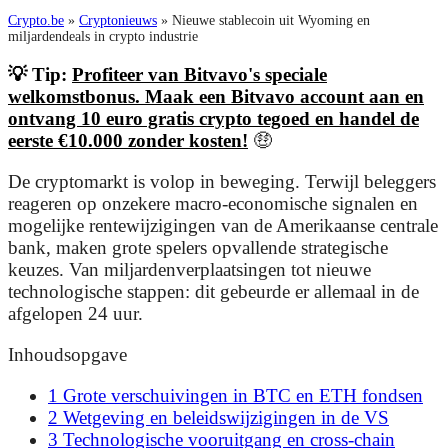
Crypto.be
»
Cryptonieuws
»
Nieuwe stablecoin uit Wyoming en
miljardendeals in crypto industrie
💡 Tip:
Profiteer van Bitvavo's speciale
welkomstbonus. Maak een Bitvavo account aan en
ontvang 10 euro gratis crypto tegoed en handel de
eerste €10.000 zonder kosten!
🤑
De cryptomarkt is volop in beweging. Terwijl beleggers
reageren op onzekere macro-economische signalen en
mogelijke rentewijzigingen van de Amerikaanse centrale
bank, maken grote spelers opvallende strategische
keuzes. Van miljardenverplaatsingen tot nieuwe
technologische stappen: dit gebeurde er allemaal in de
afgelopen 24 uur.
Inhoudsopgave
1
Grote verschuivingen in BTC en ETH fondsen
2
Wetgeving en beleidswijzigingen in de VS
3
Technologische vooruitgang en cross-chain