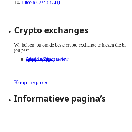
Bitcoin Cash (BCH)
Bekijk meer cryptomunten
Crypto exchanges
Wij helpen jou om de beste crypto exchange te kiezen die bij
jou past.
LiteBit review
Anycoin Direct review
Coinmerce review
Bitvavo review
Bekijk meer crypto exchanges
Koop crypto »
Informatieve pagina’s
Crypto voor beginners
Live crypto koersen