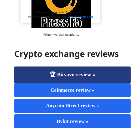
Crypto exchange reviews
🏆 Bitvavo review »
Coinmerce review »
Anycoin Direct review »
Bybit review »