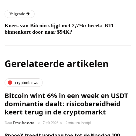
Volgende
Koers van Bitcoin stijgt met 2,7%: breekt BTC
binnenkort door naar $94K?
Gerelateerde artikelen
cryptonieuws
Bitcoin wint 6% in een week en USDT
dominantie daalt: risicobereidheid
keert terug in de cryptomarkt
Door
Dave Janssens
7 juli 2026
2 minuten leestijd
SpaceX treedt vandaag toe tot de Nasdaq 100,