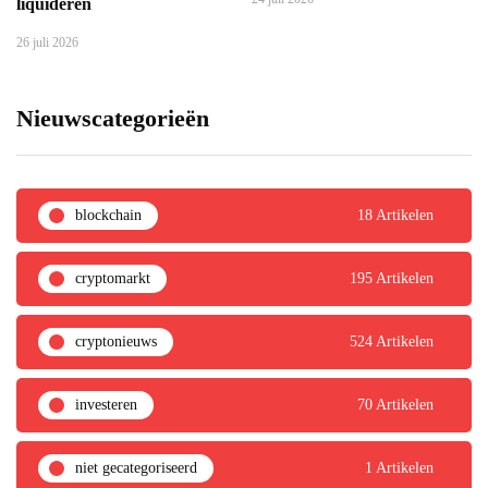
liquideren
26 juli 2026
Nieuwscategorieën
blockchain
18 Artikelen
cryptomarkt
195 Artikelen
cryptonieuws
524 Artikelen
investeren
70 Artikelen
niet gecategoriseerd
1 Artikelen