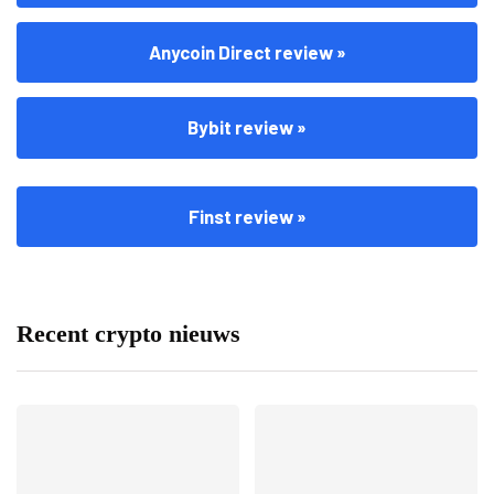
Anycoin Direct review »
Bybit review »
Finst review »
Recent crypto nieuws