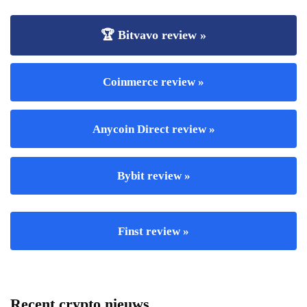
🏆 Bitvavo review »
Coinmerce review »
Anycoin Direct review »
Bybit review »
Finst review »
Recent crypto nieuws