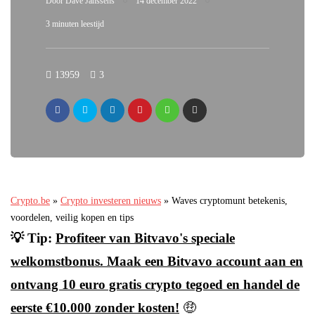
Door
Dave Janssens
14 december 2022
3 minuten leestijd
13959
3
Crypto.be
»
Crypto investeren nieuws
»
Waves cryptomunt betekenis,
voordelen, veilig kopen en tips
💡 Tip:
Profiteer van Bitvavo's speciale
welkomstbonus. Maak een Bitvavo account aan en
ontvang 10 euro gratis crypto tegoed en handel de
eerste €10.000 zonder kosten!
🤑