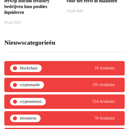
terwijl Bitcoin treasury
voor het eerst in maanden
bedrijven hun posities
24 juli 2026
liquideren
26 juli 2026
Nieuwscategorieën
blockchain
18 Artikelen
cryptomarkt
195 Artikelen
cryptonieuws
524 Artikelen
investeren
70 Artikelen