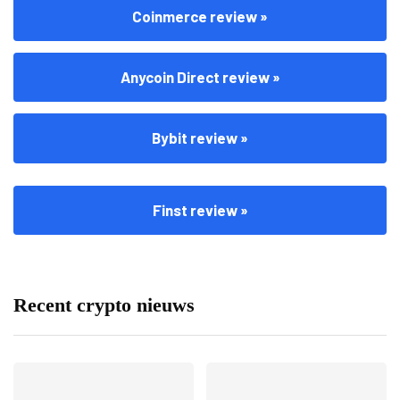
Coinmerce review »
Anycoin Direct review »
Bybit review »
Finst review »
Recent crypto nieuws