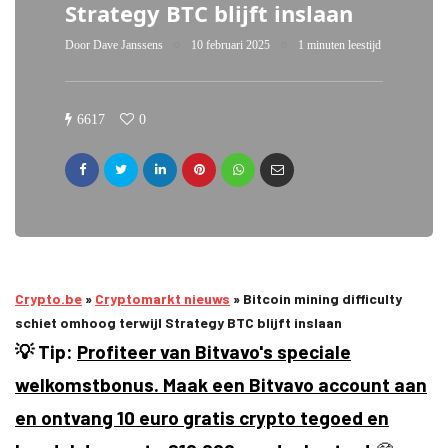
Strategy BTC blijft inslaan
Door
Dave Janssens
10 februari 2025
1 minuten leestijd
6617
0
Crypto.be
»
Cryptomarkt nieuws
»
Bitcoin mining difficulty
schiet omhoog terwijl Strategy BTC blijft inslaan
💡 Tip:
Profiteer van Bitvavo's speciale
welkomstbonus. Maak een Bitvavo account aan
en ontvang 10 euro gratis crypto tegoed en