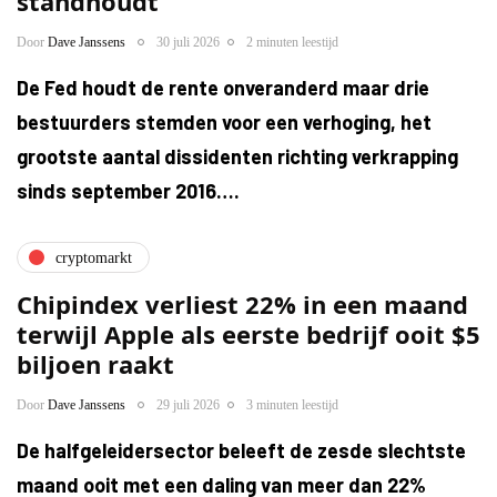
standhoudt
Door
Dave Janssens
30 juli 2026
2 minuten leestijd
De Fed houdt de rente onveranderd maar drie
bestuurders stemden voor een verhoging, het
grootste aantal dissidenten richting verkrapping
sinds september 2016….
cryptomarkt
Chipindex verliest 22% in een maand
terwijl Apple als eerste bedrijf ooit $5
biljoen raakt
Door
Dave Janssens
29 juli 2026
3 minuten leestijd
De halfgeleidersector beleeft de zesde slechtste
maand ooit met een daling van meer dan 22%