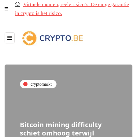
Virtuele munten, reële risico’s. De enige garantie
in crypto is het risico.
cryptomarkt
Bitcoin mining difficulty
schiet omhoog terwijl