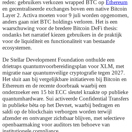
reden: gebruikers verkozen wrapped BTC op
Ethereum
en gecentraliseerde exchanges boven een native Bitcoin
Layer 2. Activa moeten voor 9 juli worden opgenomen,
anders gaan niet BTC holdings verloren. Het is een
waarschuwing voor de bredere Bitcoin DeFi thesis:
ondanks het narratief kiezen gebruikers in de praktijk
voor de liquiditeit en functionaliteit van bestaande
ecosystemen.
De Stellar Development Foundation onthulde een
drietraps quantumvoorbereidingsplan voor XLM, met
migratie naar quantumveilige cryptografie tegen 2027.
Het sluit aan bij vergelijkbare initiatieven bij Bitcoin en
Ethereum en de recente doorbraak waarbij een
onderzoeker een 15 bit ECC sleutel kraakte op publieke
quantumhardware. Sui activeerde Confidential Transfers
in publieke bèta op het Devnet, waarbij bedragen en
saldi op de blockchain verborgen worden terwijl
afzender en ontvanger zichtbaar blijven, met selectieve
openbaarmaking voor auditors ten behoeve van
institutionele compliance.