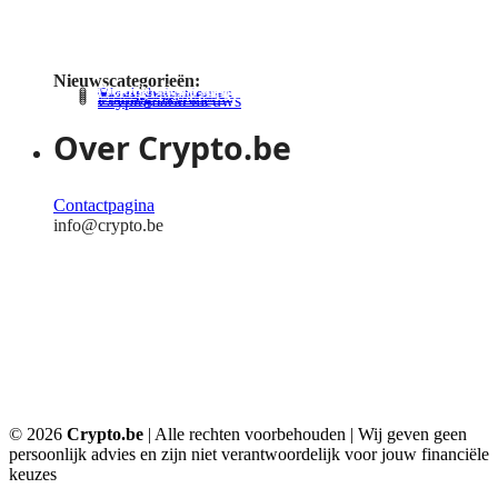
Gratis crypto converters
Cryptocurrency kennisbank
Nieuwscategorieën:
Actuele nieuwsupdates
Overig crypto nieuws
Blockchain nieuws
Investeren nieuws
Trading nieuws
Cryptomarkt nieuws
Over Crypto.be
Contactpagina
info@crypto.be
Algemene voorwaarden
Disclaimer
Privacybeleid
Cookies
FSMA Waarschuwing
Sitemap
© 2026
Crypto.be
| Alle rechten voorbehouden | Wij geven geen
persoonlijk advies en zijn niet verantwoordelijk voor jouw financiële
keuzes