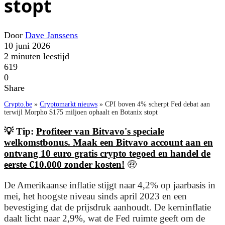
stopt
Door
Dave Janssens
10 juni 2026
2 minuten leestijd
619
0
Share
Crypto.be
»
Cryptomarkt nieuws
»
CPI boven 4% scherpt Fed debat aan
terwijl Morpho $175 miljoen ophaalt en Botanix stopt
💡 Tip:
Profiteer van Bitvavo's speciale
welkomstbonus. Maak een Bitvavo account aan en
ontvang 10 euro gratis crypto tegoed en handel de
eerste €10.000 zonder kosten!
🤑
De Amerikaanse inflatie stijgt naar 4,2% op jaarbasis in
mei, het hoogste niveau sinds april 2023 en een
bevestiging dat de prijsdruk aanhoudt. De kerninflatie
daalt licht naar 2,9%, wat de Fed ruimte geeft om de