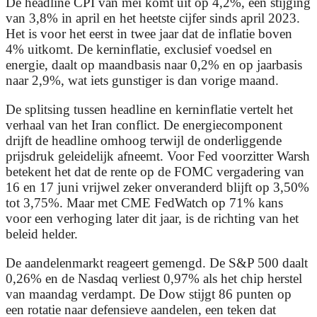
De headline CPI van mei komt uit op 4,2%, een stijging
van 3,8% in april en het heetste cijfer sinds april 2023.
Het is voor het eerst in twee jaar dat de inflatie boven
4% uitkomt. De kerninflatie, exclusief voedsel en
energie, daalt op maandbasis naar 0,2% en op jaarbasis
naar 2,9%, wat iets gunstiger is dan vorige maand.
De splitsing tussen headline en kerninflatie vertelt het
verhaal van het Iran conflict. De energiecomponent
drijft de headline omhoog terwijl de onderliggende
prijsdruk geleidelijk afneemt. Voor Fed voorzitter Warsh
betekent het dat de rente op de FOMC vergadering van
16 en 17 juni vrijwel zeker onveranderd blijft op 3,50%
tot 3,75%. Maar met CME FedWatch op 71% kans
voor een verhoging later dit jaar, is de richting van het
beleid helder.
De aandelenmarkt reageert gemengd. De S&P 500 daalt
0,26% en de Nasdaq verliest 0,97% als het chip herstel
van maandag verdampt. De Dow stijgt 86 punten op
een rotatie naar defensieve aandelen, een teken dat