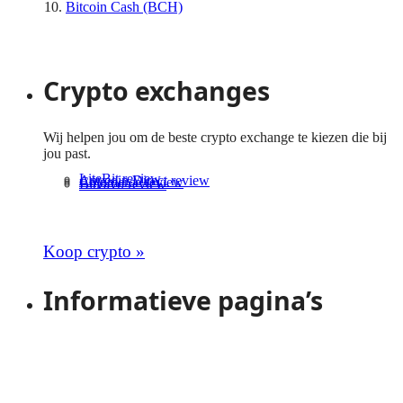
Bitcoin Cash (BCH)
Bekijk meer cryptomunten
Crypto exchanges
Wij helpen jou om de beste crypto exchange te kiezen die bij
jou past.
LiteBit review
Anycoin Direct review
Coinmerce review
Bitvavo review
Bekijk meer crypto exchanges
Koop crypto »
Informatieve pagina’s
Crypto voor beginners
Live crypto koersen