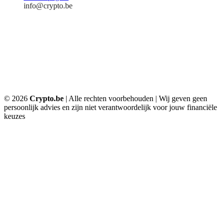
info@crypto.be
Algemene voorwaarden
Disclaimer
Privacybeleid
Cookies
FSMA Waarschuwing
Sitemap
© 2026
Crypto.be
| Alle rechten voorbehouden | Wij geven geen
persoonlijk advies en zijn niet verantwoordelijk voor jouw financiële
keuzes