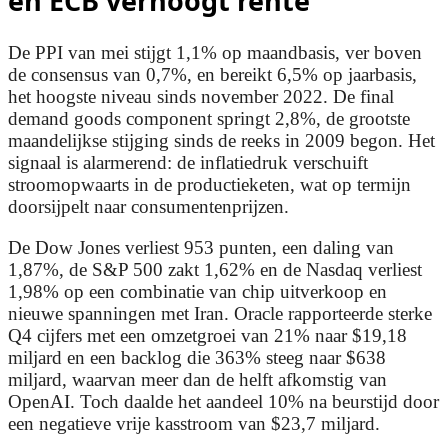
en ECB verhoogt rente
De PPI van mei stijgt 1,1% op maandbasis, ver boven
de consensus van 0,7%, en bereikt 6,5% op jaarbasis,
het hoogste niveau sinds november 2022. De final
demand goods component springt 2,8%, de grootste
maandelijkse stijging sinds de reeks in 2009 begon. Het
signaal is alarmerend: de inflatiedruk verschuift
stroomopwaarts in de productieketen, wat op termijn
doorsijpelt naar consumentenprijzen.
De Dow Jones verliest 953 punten, een daling van
1,87%, de S&P 500 zakt 1,62% en de Nasdaq verliest
1,98% op een combinatie van chip uitverkoop en
nieuwe spanningen met Iran. Oracle rapporteerde sterke
Q4 cijfers met een omzetgroei van 21% naar $19,18
miljard en een backlog die 363% steeg naar $638
miljard, waarvan meer dan de helft afkomstig van
OpenAI. Toch daalde het aandeel 10% na beurstijd door
een negatieve vrije kasstroom van $23,7 miljard.