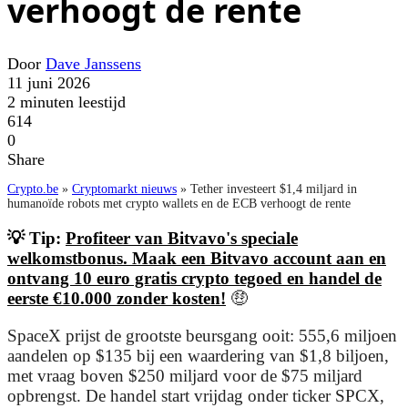
verhoogt de rente
Door
Dave Janssens
11 juni 2026
2 minuten leestijd
614
0
Share
Crypto.be
»
Cryptomarkt nieuws
»
Tether investeert $1,4 miljard in
humanoïde robots met crypto wallets en de ECB verhoogt de rente
💡 Tip:
Profiteer van Bitvavo's speciale
welkomstbonus. Maak een Bitvavo account aan en
ontvang 10 euro gratis crypto tegoed en handel de
eerste €10.000 zonder kosten!
🤑
SpaceX prijst de grootste beursgang ooit: 555,6 miljoen
aandelen op $135 bij een waardering van $1,8 biljoen,
met vraag boven $250 miljard voor de $75 miljard
opbrengst. De handel start vrijdag onder ticker SPCX,