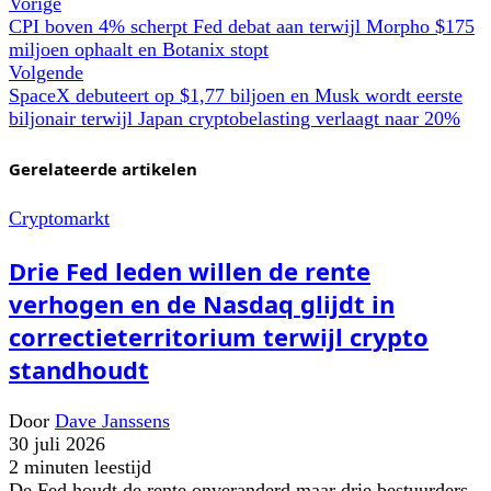
Vorige
CPI boven 4% scherpt Fed debat aan terwijl Morpho $175
miljoen ophaalt en Botanix stopt
Volgende
SpaceX debuteert op $1,77 biljoen en Musk wordt eerste
biljonair terwijl Japan cryptobelasting verlaagt naar 20%
Gerelateerde artikelen
Cryptomarkt
Drie Fed leden willen de rente
verhogen en de Nasdaq glijdt in
correctieterritorium terwijl crypto
standhoudt
Door
Dave Janssens
30 juli 2026
2 minuten leestijd
De Fed houdt de rente onveranderd maar drie bestuurders