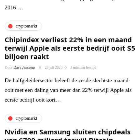
2016….
cryptomarkt
Chipindex verliest 22% in een maand
terwijl Apple als eerste bedrijf ooit $5
biljoen raakt
Door
Dave Janssens
29 juli 2026
3 minuten leestijd
De halfgeleidersector beleeft de zesde slechtste maand
ooit met een daling van meer dan 22% terwijl Apple als
eerste bedrijf ooit kort…
cryptomarkt
Nvidia en Samsung sluiten chipdeals
van $700 miljard terwijl Bitcoin