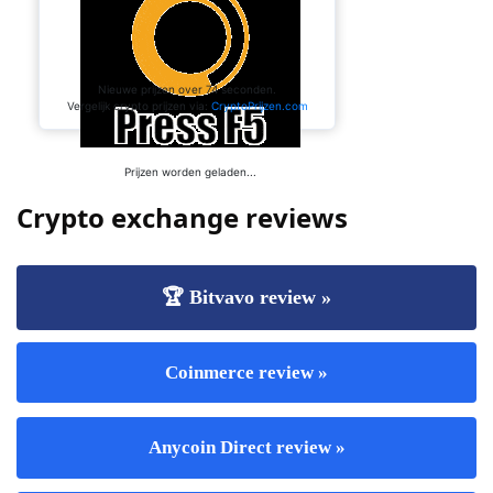
Crypto exchange reviews
🏆 Bitvavo review »
Coinmerce review »
Anycoin Direct review »