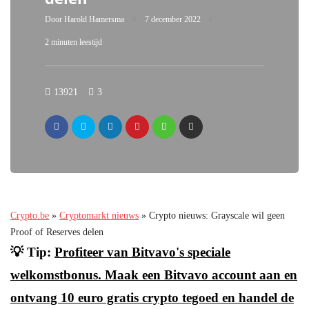
Door
Harold Hamersma
7 december 2022
2 minuten leestijd
13921
3
Crypto.be
»
Cryptomarkt nieuws
»
Crypto nieuws: Grayscale wil geen
Proof of Reserves delen
💡 Tip:
Profiteer van Bitvavo's speciale
welkomstbonus. Maak een Bitvavo account aan en
ontvang 10 euro gratis crypto tegoed en handel de