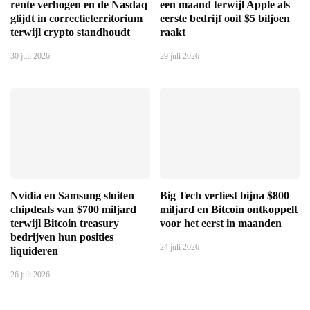
rente verhogen en de Nasdaq
een maand terwijl Apple als
glijdt in correctieterritorium
eerste bedrijf ooit $5 biljoen
terwijl crypto standhoudt
raakt
30 juli 2026
29 juli 2026
Nvidia en Samsung sluiten
Big Tech verliest bijna $800
chipdeals van $700 miljard
miljard en Bitcoin ontkoppelt
terwijl Bitcoin treasury
voor het eerst in maanden
bedrijven hun posities
24 juli 2026
liquideren
26 juli 2026