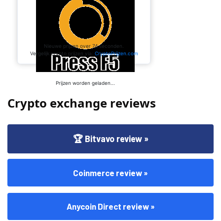
Crypto exchange reviews
🏆 Bitvavo review »
Coinmerce review »
Anycoin Direct review »