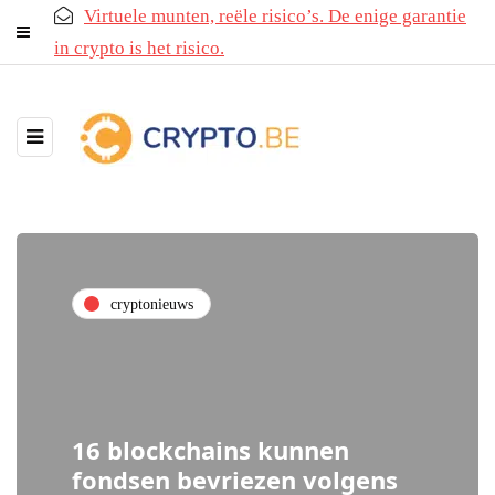
Virtuele munten, reële risico’s. De enige garantie
in crypto is het risico.
cryptonieuws
16 blockchains kunnen
fondsen bevriezen volgens