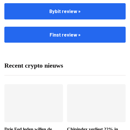
Bybit review »
Finst review »
Recent crypto nieuws
Drie Fed leden willen de
Chipindex verliest 22% in