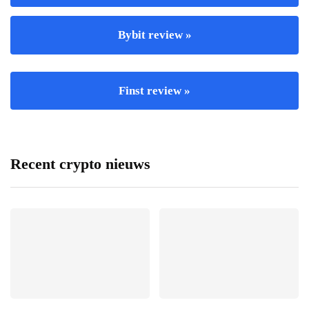
Bybit review »
Finst review »
Recent crypto nieuws