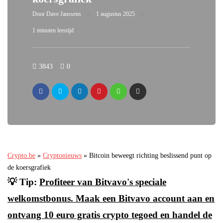
Door
Dave Janssens
1 augustus 2025
1 minuten leestijd
3843
0
Crypto.be
»
Cryptonieuws
»
Bitcoin beweegt richting beslissend punt op
de koersgrafiek
💡 Tip:
Profiteer van Bitvavo's speciale
welkomstbonus. Maak een Bitvavo account aan en
ontvang 10 euro gratis crypto tegoed en handel de