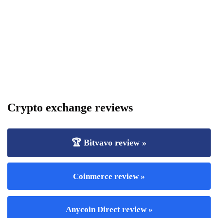
Crypto exchange reviews
🏆 Bitvavo review »
Coinmerce review »
Anycoin Direct review »