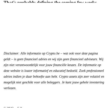
That's probably defining the coming few weeks.
Break through resistance = new ATH.
pic.twitter.com/WmnSKtolGW
— Michaël van de Poppe (@CryptoMichNL)
August 1, 2025
Disclaimer: Alle informatie op Crypto.be – wat ook voor deze pagina
geldt – is geen financieel advies en wij zijn geen financieel adviseurs. Wij
zijn niet verantwoordelijk voor jouw financiële keuzes. De informatie op
deze website is louter informatief en educatief bedoeld. Zoek professioneel
advies indien je daar behoefte aan hebt. Crypto assets zijn zeer volatiel en
mogelijk niet geschikt voor alle beleggers. Je kunt jouw gehele investering
verliezen.