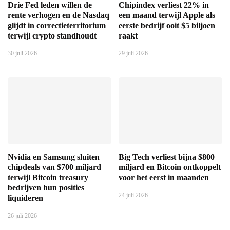
Drie Fed leden willen de
Chipindex verliest 22% in
rente verhogen en de Nasdaq
een maand terwijl Apple als
glijdt in correctieterritorium
eerste bedrijf ooit $5 biljoen
terwijl crypto standhoudt
raakt
30 juli 2026
29 juli 2026
Nvidia en Samsung sluiten
Big Tech verliest bijna $800
chipdeals van $700 miljard
miljard en Bitcoin ontkoppelt
terwijl Bitcoin treasury
voor het eerst in maanden
bedrijven hun posities
24 juli 2026
liquideren
26 juli 2026