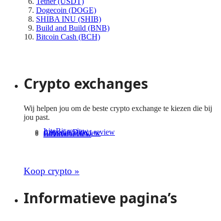
Tether (USDT)
Dogecoin (DOGE)
SHIBA INU (SHIB)
Build and Build (BNB)
Bitcoin Cash (BCH)
Bekijk meer cryptomunten
Crypto exchanges
Wij helpen jou om de beste crypto exchange te kiezen die bij
jou past.
LiteBit review
Anycoin Direct review
Coinmerce review
Bitvavo review
Bekijk meer crypto exchanges
Koop crypto »
Informatieve pagina’s