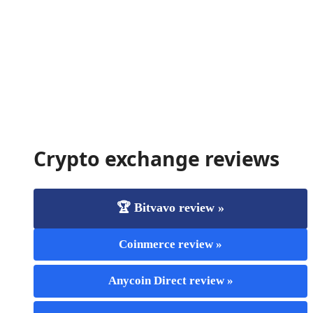
Crypto exchange reviews
🏆 Bitvavo review »
Coinmerce review »
Anycoin Direct review »