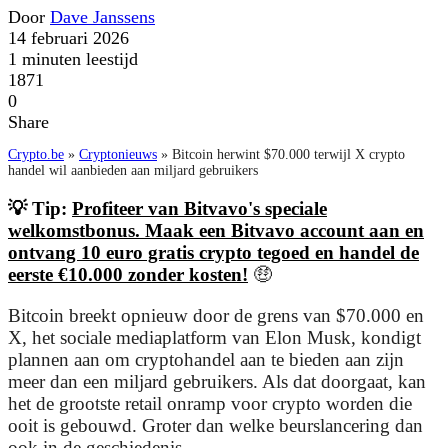
Door
Dave Janssens
14 februari 2026
1 minuten leestijd
1871
0
Share
Crypto.be
»
Cryptonieuws
»
Bitcoin herwint $70.000 terwijl X crypto
handel wil aanbieden aan miljard gebruikers
💡 Tip:
Profiteer van Bitvavo's speciale
welkomstbonus. Maak een Bitvavo account aan en
ontvang 10 euro gratis crypto tegoed en handel de
eerste €10.000 zonder kosten!
🤑
Bitcoin breekt opnieuw door de grens van $70.000 en
X, het sociale mediaplatform van Elon Musk, kondigt
plannen aan om cryptohandel aan te bieden aan zijn
meer dan een miljard gebruikers. Als dat doorgaat, kan
het de grootste retail onramp voor crypto worden die
ooit is gebouwd. Groter dan welke beurslancering dan
ook in de geschiedenis.