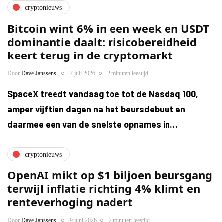
cryptonieuws
Bitcoin wint 6% in een week en USDT
dominantie daalt: risicobereidheid
keert terug in de cryptomarkt
Door
Dave Janssens
7 juli 2026
2 minuten leestijd
SpaceX treedt vandaag toe tot de Nasdaq 100,
amper vijftien dagen na het beursdebuut en
daarmee een van de snelste opnames in…
cryptonieuws
OpenAI mikt op $1 biljoen beursgang
terwijl inflatie richting 4% klimt en
renteverhoging nadert
Door
Dave Janssens
9 juni 2026
2 minuten leestijd