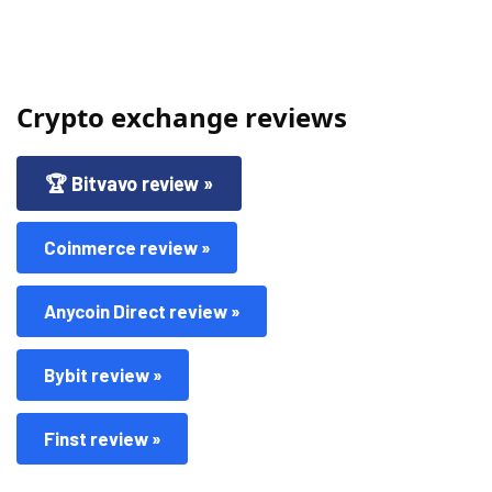
Crypto exchange reviews
🏆 Bitvavo review »
Coinmerce review »
Anycoin Direct review »
Bybit review »
Finst review »