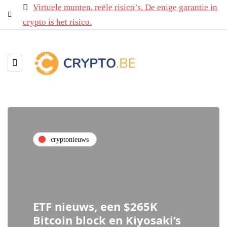
Virtuele munten, reële risico’s. De enige garantie in
crypto is het risico.
cryptonieuws
ETF nieuws, een $265K
Bitcoin block en Kiyosaki’s