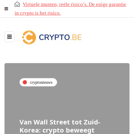
Virtuele munten, reële risico’s. De enige garantie
in crypto is het risico.
cryptonieuws
Van Wall Street tot Zuid-
Korea: crypto beweegt