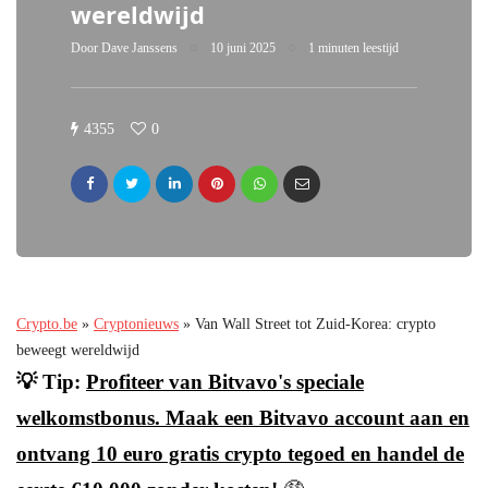
wereldwijd
Door
Dave Janssens
10 juni 2025
1 minuten leestijd
4355
0
Crypto.be
»
Cryptonieuws
»
Van Wall Street tot Zuid-Korea: crypto
beweegt wereldwijd
💡 Tip:
Profiteer van Bitvavo's speciale
welkomstbonus. Maak een Bitvavo account aan en
ontvang 10 euro gratis crypto tegoed en handel de