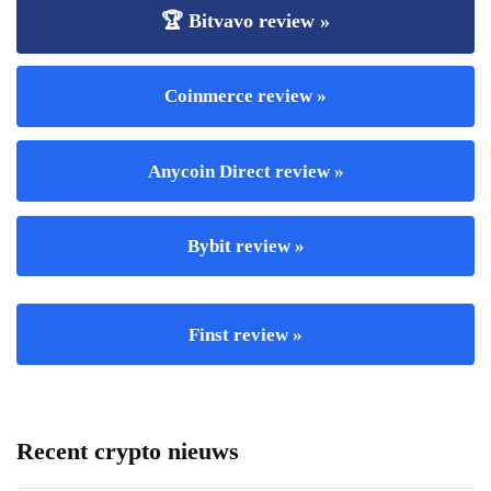
🏆 Bitvavo review »
Coinmerce review »
Anycoin Direct review »
Bybit review »
Finst review »
Recent crypto nieuws