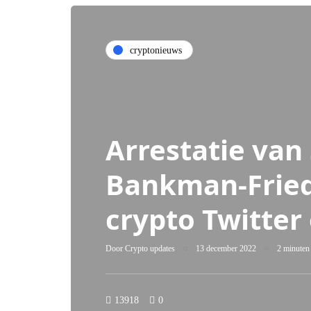
cryptonieuws
Arrestatie van
Bankman-Fried
crypto Twitter
Door
Crypto updates
13 december 2022
2 minuten 
13918
0