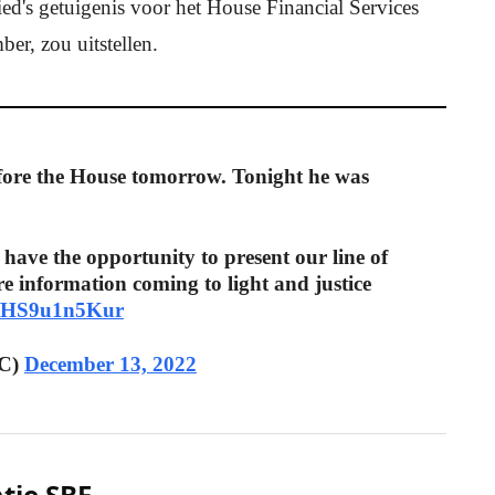
ed's getuigenis voor het House Financial Services
er, zou uitstellen.
efore the House tomorrow. Tonight he was
have the opportunity to present our line of
e information coming to light and justice
co/HS9u1n5Kur
OC)
December 13, 2022
tie SBF