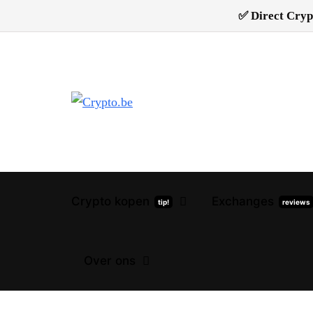
✅ Direct Cryp
Crypto kopen
Exchanges
tip!
reviews
Over ons