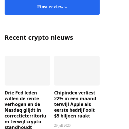
Finst review »
Recent crypto nieuws
Drie Fed leden
Chipindex verliest
willen de rente
22% in een maand
verhogen en de
terwijl Apple als
Nasdaq glijdt in
eerste bedrijf ooit
correctieterritoriu
$5 biljoen raakt
m terwijl crypto
29 juli 2026
standhoudt