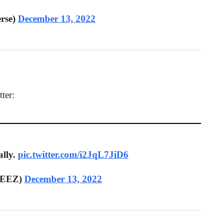
rse)
December 13, 2022
ter:
ally.
pic.twitter.com/i2JqL7JiD6
EEZ)
December 13, 2022