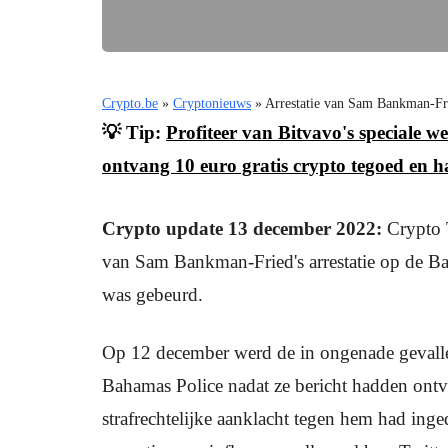
Crypto.be
»
Cryptonieuws
»
Arrestatie van Sam Bankman-Fri
💡 Tip:
Profiteer van Bitvavo's speciale
ontvang 10 euro gratis crypto tegoed en h
Crypto update 13 december 2022:
Crypto 
van Sam Bankman-Fried's arrestatie op de Bah
was gebeurd.
Op 12 december werd de in ongenade gevalle
Bahamas Police nadat ze bericht hadden ontv
strafrechtelijke aanklacht tegen hem had inge