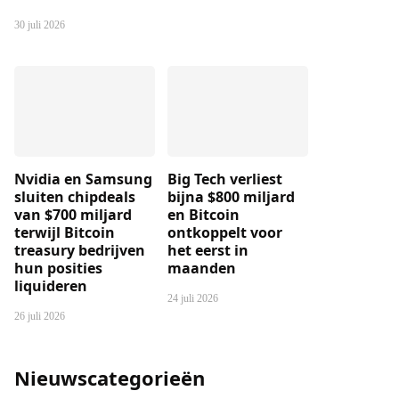
30 juli 2026
Nvidia en Samsung
Big Tech verliest
sluiten chipdeals
bijna $800 miljard
van $700 miljard
en Bitcoin
terwijl Bitcoin
ontkoppelt voor
treasury bedrijven
het eerst in
hun posities
maanden
liquideren
24 juli 2026
26 juli 2026
Nieuwscategorieën