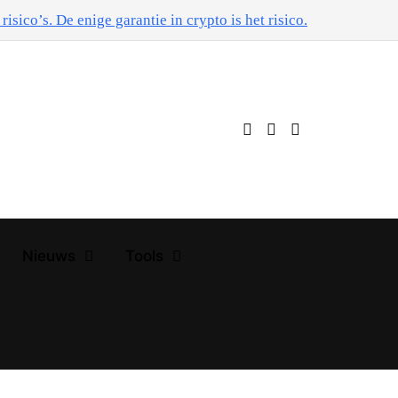
risico’s. De enige garantie in crypto is het risico.
Nieuws
Tools