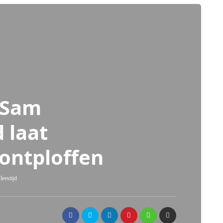
 Sam
 laat
 ontploffen
leestijd