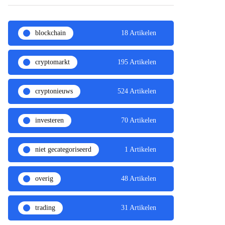
blockchain
18 Artikelen
cryptomarkt
195 Artikelen
cryptonieuws
524 Artikelen
investeren
70 Artikelen
niet gecategoriseerd
1 Artikelen
overig
48 Artikelen
trading
31 Artikelen