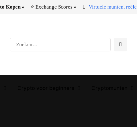
to Kopen »
⭐ Exchange Scores »
Virtuele munten, reële 
Crypto voor beginners
Cryptomunten