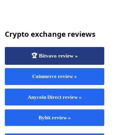
Crypto exchange reviews
🏆 Bitvavo review »
Coinmerce review »
Anycoin Direct review »
Bybit review »