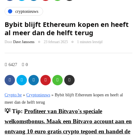
cryptonieuws
Bybit blijft Ethereum kopen en heeft
al meer dan de helft terug
Door
Dave Janssens
23 februari 2025
1 minuten leestijd
6427
0
Crypto.be
»
Cryptonieuws
»
Bybit blijft Ethereum kopen en heeft al
meer dan de helft terug
💡 Tip:
Profiteer van Bitvavo's speciale
welkomstbonus. Maak een Bitvavo account aan en
ontvang 10 euro gratis crypto tegoed en handel de