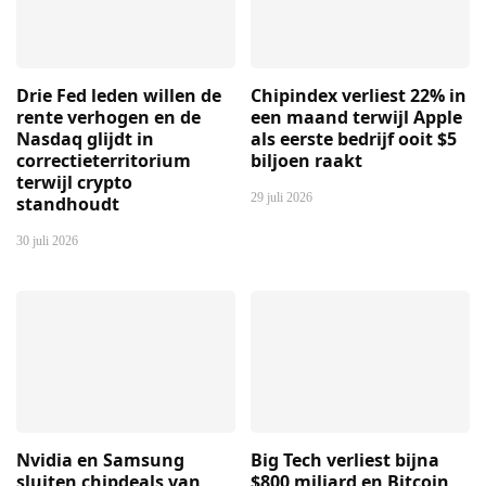
Drie Fed leden willen de
Chipindex verliest 22% in
rente verhogen en de
een maand terwijl Apple
Nasdaq glijdt in
als eerste bedrijf ooit $5
correctieterritorium
biljoen raakt
terwijl crypto
29 juli 2026
standhoudt
30 juli 2026
Nvidia en Samsung
Big Tech verliest bijna
sluiten chipdeals van
$800 miljard en Bitcoin