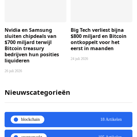
Nvidia en Samsung
Big Tech verliest bijna
sluiten chipdeals van
$800 miljard en Bitcoin
$700 miljard terwijl
ontkoppelt voor het
Bitcoin treasury
eerst in maanden
bedrijven hun posities
24 juli 2026
liquideren
26 juli 2026
Nieuwscategorieën
blockchain
18 Artikelen