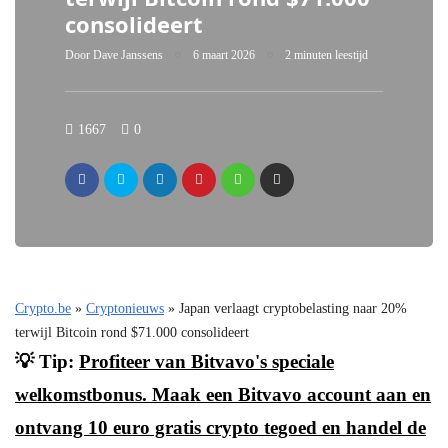
consolideert
Door
Dave Janssens
6 maart 2026
2 minuten leestijd
1667
0
Crypto.be
»
Cryptonieuws
»
Japan verlaagt cryptobelasting naar 20%
terwijl Bitcoin rond $71.000 consolideert
💡 Tip:
Profiteer van Bitvavo's speciale
welkomstbonus. Maak een Bitvavo account aan en
ontvang 10 euro gratis crypto tegoed en handel de