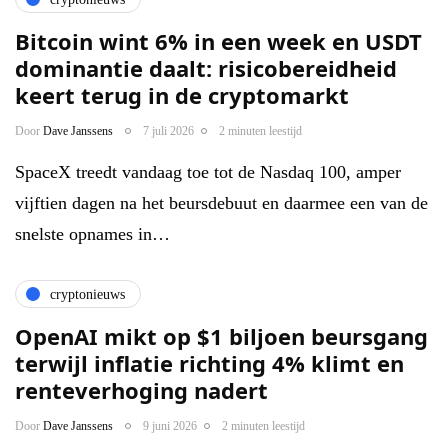
Bitcoin wint 6% in een week en USDT
dominantie daalt: risicobereidheid
keert terug in de cryptomarkt
Door
Dave Janssens
7 juli 2026
2 minuten leestijd
SpaceX treedt vandaag toe tot de Nasdaq 100, amper
vijftien dagen na het beursdebuut en daarmee een van de
snelste opnames in…
cryptonieuws
OpenAI mikt op $1 biljoen beursgang
terwijl inflatie richting 4% klimt en
renteverhoging nadert
Door
Dave Janssens
9 juni 2026
2 minuten leestijd