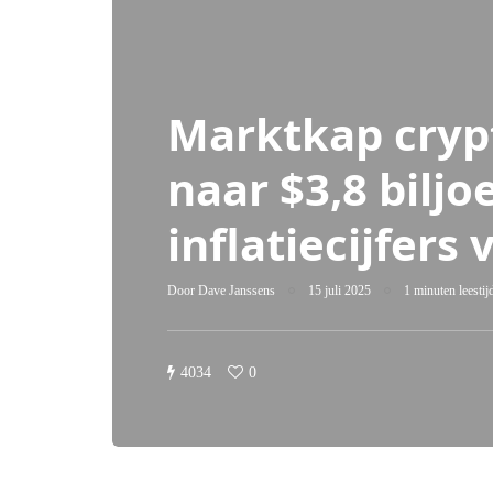
Marktkap crypt
naar $3,8 biljoe
inflatiecijfers
Door
Dave Janssens
15 juli 2025
1 minuten leestij
4034
0