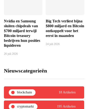
Nvidia en Samsung
Big Tech verliest bijna
sluiten chipdeals van
$800 miljard en Bitcoin
$700 miljard terwijl
ontkoppelt voor het
Bitcoin treasury
eerst in maanden
bedrijven hun posities
24 juli 2026
liquideren
26 juli 2026
Nieuwscategorieën
blockchain
18 Artikelen
cryptomarkt
195 Artikelen