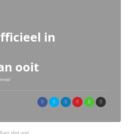
ficieel in
an ooit
leestijd
diger dan ooit