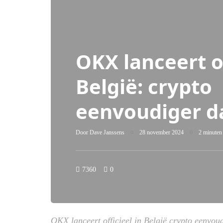
OKX lanceert of
België: crypto
eenvoudiger d
Door
Dave Janssens
28 november 2024
2 minuten 
7360
0
OKX lanceert officieel in België crypto eenvou