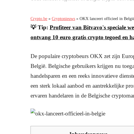
Crypto.be
»
Cryptonieuws
»
OKX lanceert officieel in Belgi
💡 Tip:
Profiteer van Bitvavo's speciale
ontvang 10 euro gratis crypto tegoed en h
De populaire cryptobeurs OKX zet zijn Europe
België. Belgische gebruikers krijgen nu toeg
handelsparen en een reeks innovatieve dienst
een sterk lokaal aanbod en aantrekkelijke pr
ervaren handelaren in de Belgische cryptomar