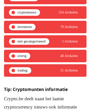
cryptonieuws
524 Artikelen
investeren
70 Artikelen
niet gecategoriseerd
1 Artikelen
overig
48 Artikelen
trading
31 Artikelen
Tip: Cryptomunten informatie
Crypto.be deelt naast het laatste
cryptocurrency nieuws ook informatie