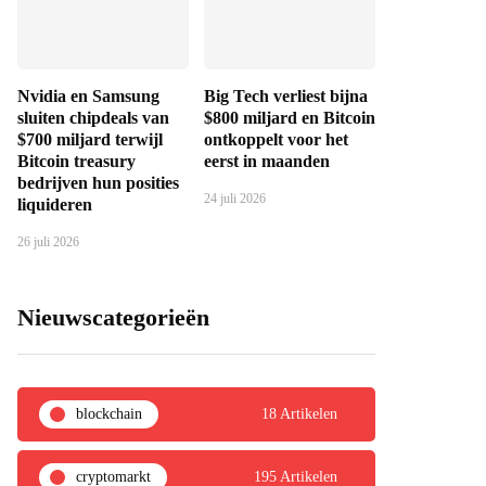
Nvidia en Samsung
Big Tech verliest bijna
sluiten chipdeals van
$800 miljard en Bitcoin
$700 miljard terwijl
ontkoppelt voor het
Bitcoin treasury
eerst in maanden
bedrijven hun posities
24 juli 2026
liquideren
26 juli 2026
Nieuwscategorieën
blockchain
18 Artikelen
cryptomarkt
195 Artikelen