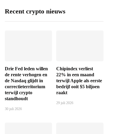
Recent crypto nieuws
Drie Fed leden willen
Chipindex verliest
de rente verhogen en
22% in een maand
de Nasdaq glijdt in
terwijl Apple als eerste
correctieterritorium
bedrijf ooit $5 biljoen
terwijl crypto
raakt
standhoudt
29 juli 2026
30 juli 2026