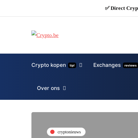
✅ Direct Cryp
Crypto kopen
Exchanges
tip!
reviews
Over ons
cryptonieuws