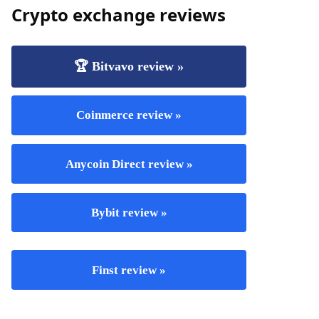
Crypto exchange reviews
🏆 Bitvavo review »
Coinmerce review »
Anycoin Direct review »
Bybit review »
Finst review »