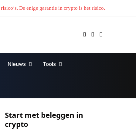
risico’s. De enige garantie in crypto is het risico.
Nieuws
Tools
Start met beleggen in
crypto