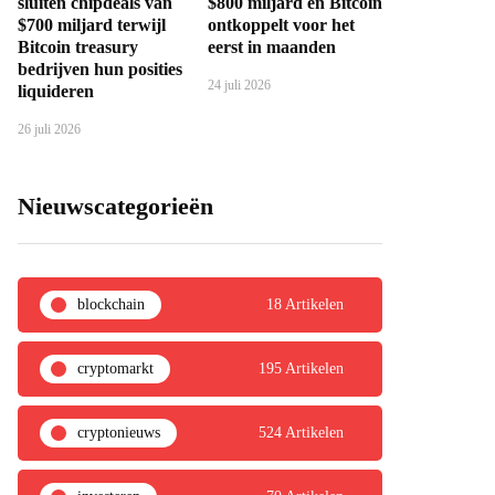
sluiten chipdeals van
$800 miljard en Bitcoin
$700 miljard terwijl
ontkoppelt voor het
Bitcoin treasury
eerst in maanden
bedrijven hun posities
24 juli 2026
liquideren
26 juli 2026
Nieuwscategorieën
blockchain
18 Artikelen
cryptomarkt
195 Artikelen
cryptonieuws
524 Artikelen