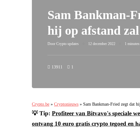
Sam Bankman-Fri
hij op afstand za
Door
Crypto updates
12 december 2022
1 minuten 
13911
1
Crypto.be
»
Cryptonieuws
»
Sam Bankman-Fried zegt dat hij
💡 Tip:
Profiteer van Bitvavo's speciale
ontvang 10 euro gratis crypto tegoed en h