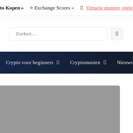
to Kopen »
⭐ Exchange Scores »
Virtuele munten, reële 
Crypto voor beginners
Cryptomunten
Nieuws