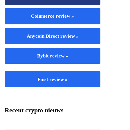
Coinmerce review »
Anycoin Direct review »
Bybit review »
Finst review »
Recent crypto nieuws