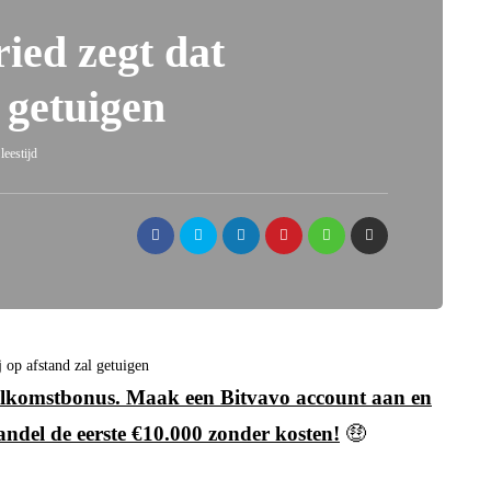
ed zegt dat
l getuigen
leestijd
 op afstand zal getuigen
 welkomstbonus. Maak een Bitvavo account aan en
andel de eerste €10.000 zonder kosten!
🤑