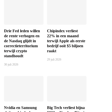
Drie Fed leden willen
Chipindex verliest
de rente verhogen en
22% in een maand
de Nasdaq glijdt in
terwijl Apple als eerste
correctieterritorium
bedrijf ooit $5 biljoen
terwijl crypto
raakt
standhoudt
29 juli 2026
30 juli 2026
Nvidia en Samsung
Big Tech verliest bijna