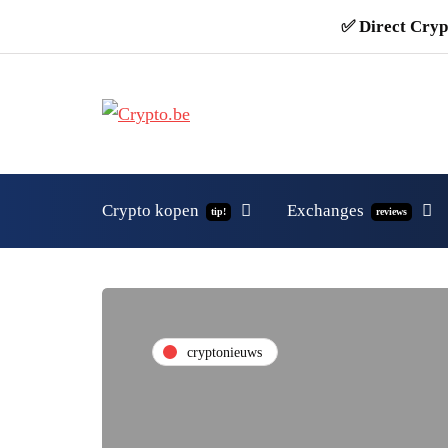
✅ Direct Cryp
Crypto kopen
Exchanges
tip!
reviews
cryptonieuws