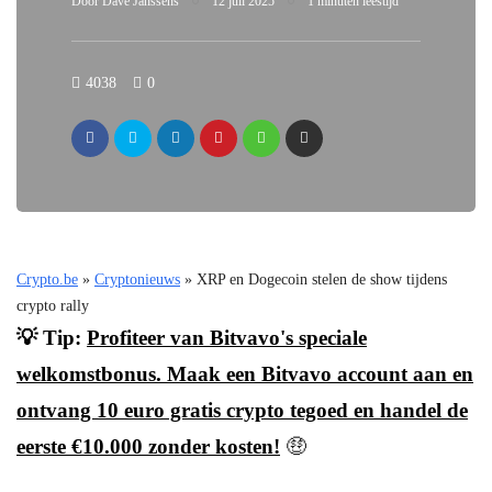
Door
Dave Janssens
12 juli 2025
1 minuten leestijd
4038
0
Crypto.be
»
Cryptonieuws
»
XRP en Dogecoin stelen de show tijdens
crypto rally
💡 Tip:
Profiteer van Bitvavo's speciale
welkomstbonus. Maak een Bitvavo account aan en
ontvang 10 euro gratis crypto tegoed en handel de
eerste €10.000 zonder kosten!
🤑