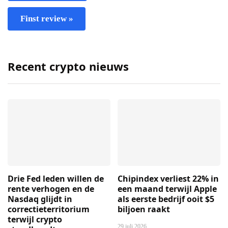
Finst review »
Recent crypto nieuws
Drie Fed leden willen de
Chipindex verliest 22% in
rente verhogen en de
een maand terwijl Apple
Nasdaq glijdt in
als eerste bedrijf ooit $5
correctieterritorium
biljoen raakt
terwijl crypto
29 juli 2026