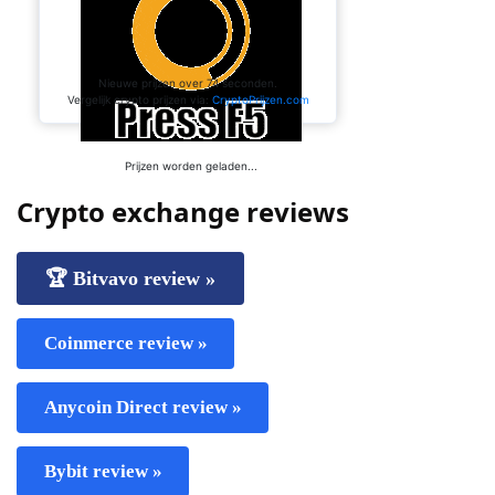
Crypto exchange reviews
🏆 Bitvavo review »
Coinmerce review »
Anycoin Direct review »
Bybit review »