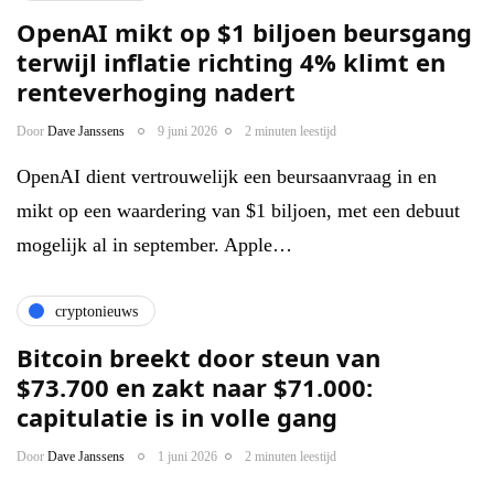
OpenAI mikt op $1 biljoen beursgang
terwijl inflatie richting 4% klimt en
renteverhoging nadert
Door
Dave Janssens
9 juni 2026
2 minuten leestijd
OpenAI dient vertrouwelijk een beursaanvraag in en
mikt op een waardering van $1 biljoen, met een debuut
mogelijk al in september. Apple…
cryptonieuws
Bitcoin breekt door steun van
$73.700 en zakt naar $71.000:
capitulatie is in volle gang
Door
Dave Janssens
1 juni 2026
2 minuten leestijd