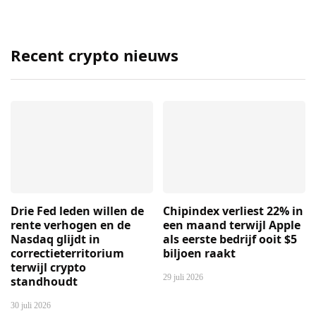
Recent crypto nieuws
Drie Fed leden willen de
Chipindex verliest 22% in
rente verhogen en de
een maand terwijl Apple
Nasdaq glijdt in
als eerste bedrijf ooit $5
correctieterritorium
biljoen raakt
terwijl crypto
29 juli 2026
standhoudt
30 juli 2026