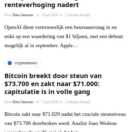
renteverhoging nadert
Door
Dave Janssens
9 juni 2026
2 minuten leestijd
OpenAI dient vertrouwelijk een beursaanvraag in en
mikt op een waardering van $1 biljoen, met een debuut
mogelijk al in september. Apple…
cryptonieuws
Bitcoin breekt door steun van
$73.700 en zakt naar $71.000:
capitulatie is in volle gang
Door
Dave Janssens
1 juni 2026
2 minuten leestijd
Bitcoin zakt naar $71.029 nadat het cruciale steunniveau
van $73.700 doorbroken werd. Analist Joao Wedson