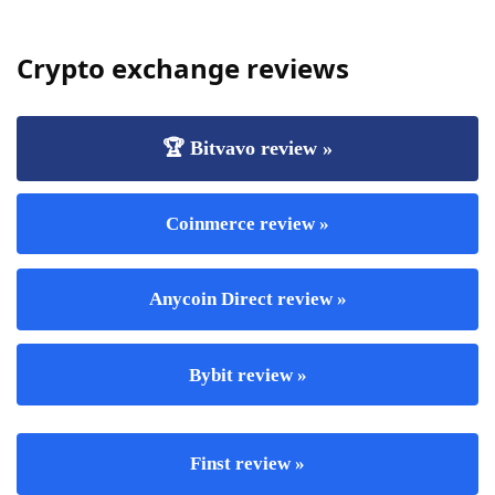
Crypto exchange reviews
🏆 Bitvavo review »
Coinmerce review »
Anycoin Direct review »
Bybit review »
Finst review »