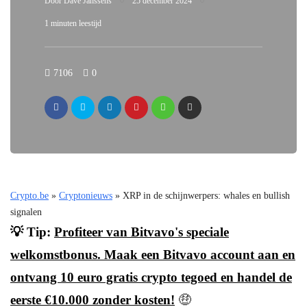
Door
Dave Janssens
25 december 2024
1 minuten leestijd
7106
0
Crypto.be
»
Cryptonieuws
»
XRP in de schijnwerpers: whales en bullish
signalen
💡 Tip:
Profiteer van Bitvavo's speciale
welkomstbonus. Maak een Bitvavo account aan en
ontvang 10 euro gratis crypto tegoed en handel de
eerste €10.000 zonder kosten!
🤑