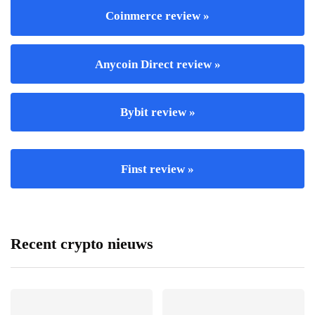
Coinmerce review »
Anycoin Direct review »
Bybit review »
Finst review »
Recent crypto nieuws