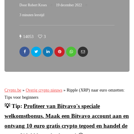
Door
Robert Kroes
19 december 2022
3 minuten leestijd
14053
3
Crypto.be
»
Overig crypto nieuws
»
Ripple (XRP) naar euro omzetten:
Tips voor beginners
💡 Tip:
Profiteer van Bitvavo's speciale
welkomstbonus. Maak een Bitvavo account aan en
ontvang 10 euro gratis crypto tegoed en handel de