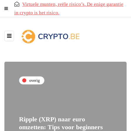
Virtuele munten, reële risico’s. De enige garantie
in crypto is het risico.
overig
Ripple (XRP) naar euro
omzetten: Tips voor beginners