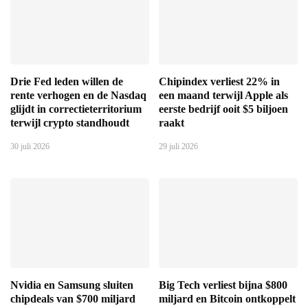
Drie Fed leden willen de
Chipindex verliest 22% in
rente verhogen en de Nasdaq
een maand terwijl Apple als
glijdt in correctieterritorium
eerste bedrijf ooit $5 biljoen
terwijl crypto standhoudt
raakt
30 juli 2026
29 juli 2026
Nvidia en Samsung sluiten
Big Tech verliest bijna $800
chipdeals van $700 miljard
miljard en Bitcoin ontkoppelt