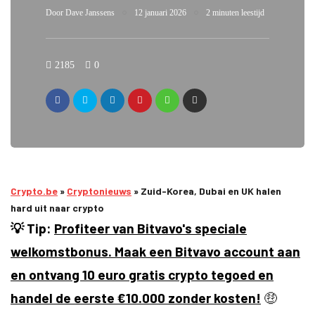
Door
Dave Janssens
12 januari 2026
2 minuten leestijd
2185
0
Crypto.be
»
Cryptonieuws
»
Zuid-Korea, Dubai en UK halen
hard uit naar crypto
💡 Tip:
Profiteer van Bitvavo's speciale
welkomstbonus. Maak een Bitvavo account aan
en ontvang 10 euro gratis crypto tegoed en
handel de eerste €10.000 zonder kosten!
🤑