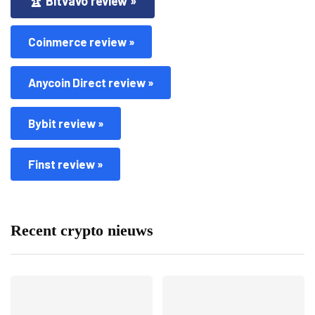
🏆 Bitvavo review »
Coinmerce review »
Anycoin Direct review »
Bybit review »
Finst review »
Recent crypto nieuws