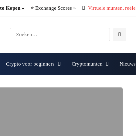
to Kopen »
⭐ Exchange Scores »
Virtuele munten, reële 
Crypto voor beginners
Cryptomunten
Nieuws