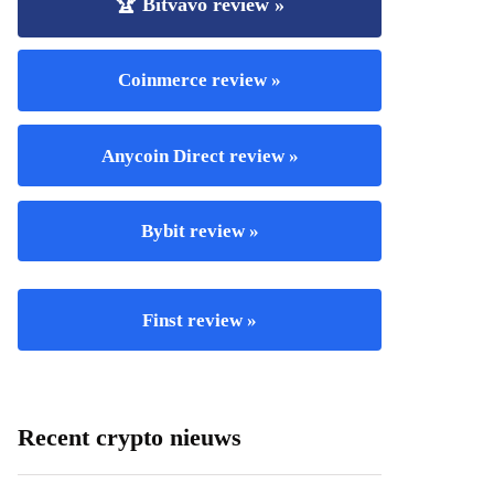
🏆 Bitvavo review »
Coinmerce review »
Anycoin Direct review »
Bybit review »
Finst review »
Recent crypto nieuws