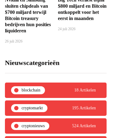
sluiten chipdeals van
$800 miljard en Bitcoin
$700 miljard terwijl
ontkoppelt voor het
Bitcoin treasury
eerst in maanden
bedrijven hun posities
24 juli 2026
liquideren
26 juli 2026
Nieuwscategorieën
blockchain
18 Artikelen
cryptomarkt
195 Artikelen
cryptonieuws
524 Artikelen