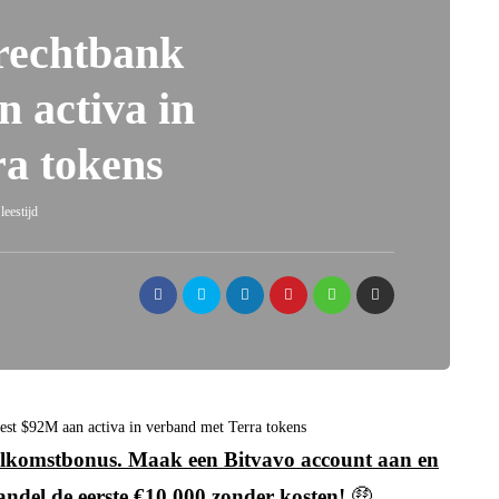
rechtbank
n activa in
a tokens
leestijd
est $92M aan activa in verband met Terra tokens
 welkomstbonus. Maak een Bitvavo account aan en
andel de eerste €10.000 zonder kosten!
🤑