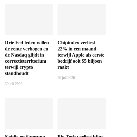
Drie Fed leden willen
Chipindex verliest
de rente verhogen en
22% in een maand
de Nasdaq glijdt in
terwijl Apple als eerste
correctieterritorium
bedrijf ooit $5 biljoen
terwijl crypto
raakt
standhoudt
29 juli 2026
30 juli 2026
Nvidia en Samsung
Big Tech verliest bijna