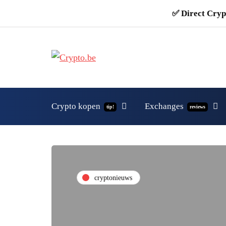
✅ Direct Cryp
Crypto kopen
Exchanges
tip!
reviews
cryptonieuws