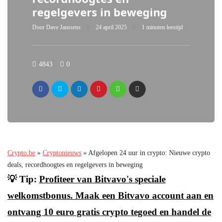
regelgevers in beweging
Door
Dave Janssens
24 april 2025
1 minuten leestijd
4843
0
Crypto.be
»
Cryptonieuws
»
Afgelopen 24 uur in crypto: Nieuwe crypto
deals, recordhoogtes en regelgevers in beweging
💡 Tip:
Profiteer van Bitvavo's speciale
welkomstbonus. Maak een Bitvavo account aan en
ontvang 10 euro gratis crypto tegoed en handel de