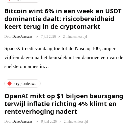
Bitcoin wint 6% in een week en USDT
dominantie daalt: risicobereidheid
keert terug in de cryptomarkt
Door
Dave Janssens
7 juli 2026
2 minuten leestijd
SpaceX treedt vandaag toe tot de Nasdaq 100, amper
vijftien dagen na het beursdebuut en daarmee een van de
snelste opnames in…
cryptonieuws
OpenAI mikt op $1 biljoen beursgang
terwijl inflatie richting 4% klimt en
renteverhoging nadert
Door
Dave Janssens
9 juni 2026
2 minuten leestijd