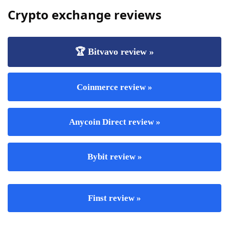
Crypto exchange reviews
🏆 Bitvavo review »
Coinmerce review »
Anycoin Direct review »
Bybit review »
Finst review »