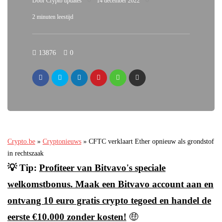
Door
Crypto updates
14 december 2022
2 minuten leestijd
13876
0
Crypto.be
»
Cryptonieuws
»
CFTC verklaart Ether opnieuw als grondstof
in rechtszaak
💡 Tip:
Profiteer van Bitvavo's speciale
welkomstbonus. Maak een Bitvavo account aan en
ontvang 10 euro gratis crypto tegoed en handel de
eerste €10.000 zonder kosten!
🤑