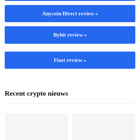
Anycoin Direct review »
Bybit review »
Finst review »
Recent crypto nieuws