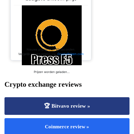
Crypto exchange reviews
🏆 Bitvavo review »
Coinmerce review »