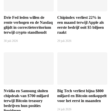
Drie Fed leden willen de
Chipindex verliest 22% in
rente verhogen en de Nasdaq
een maand terwijl Apple als
glijdt in correctieterritorium
eerste bedrijf ooit $5 biljoen
terwijl crypto standhoudt
raakt
30 juli 2026
29 juli 2026
Nvidia en Samsung sluiten
Big Tech verliest bijna $800
chipdeals van $700 miljard
miljard en Bitcoin ontkoppelt
terwijl Bitcoin treasury
voor het eerst in maanden
bedrijven hun posities
24 juli 2026
liquideren