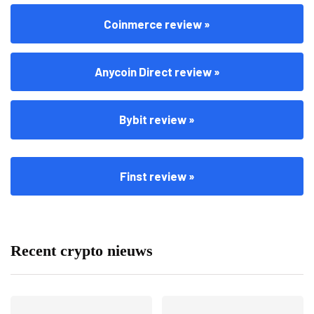
Coinmerce review »
Anycoin Direct review »
Bybit review »
Finst review »
Recent crypto nieuws