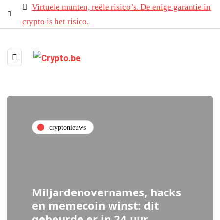
Virtuele munten, reële risico’s. De enige garantie in
crypto is het risico.
cryptonieuws
Miljardenovernames, hacks
en memecoin winst: dit
gebeurde er in 24 uur