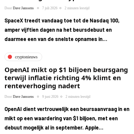
Door
Dave Janssens
7 juli 2026
2 minuten leestijd
SpaceX treedt vandaag toe tot de Nasdaq 100,
amper vijftien dagen na het beursdebuut en
daarmee een van de snelste opnames in…
cryptonieuws
OpenAI mikt op $1 biljoen beursgang
terwijl inflatie richting 4% klimt en
renteverhoging nadert
Door
Dave Janssens
9 juni 2026
2 minuten leestijd
OpenAI dient vertrouwelijk een beursaanvraag in en
mikt op een waardering van $1 biljoen, met een
debuut mogelijk al in september. Apple…