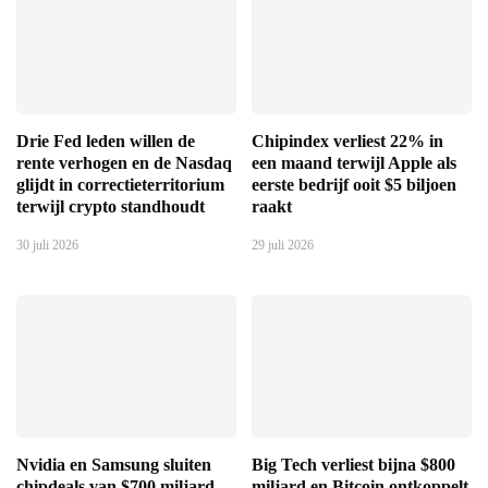
Drie Fed leden willen de
Chipindex verliest 22% in
rente verhogen en de Nasdaq
een maand terwijl Apple als
glijdt in correctieterritorium
eerste bedrijf ooit $5 biljoen
terwijl crypto standhoudt
raakt
30 juli 2026
29 juli 2026
Nvidia en Samsung sluiten
Big Tech verliest bijna $800
chipdeals van $700 miljard
miljard en Bitcoin ontkoppelt