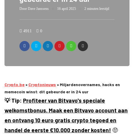
Door
Dave Janssens
16 april 2025
2 minuten leestijd
4911
0
Crypto.be
»
Cryptonieuws
»
Miljardenovernames, hacks en
memecoin winst: dit gebeurde er in 24 uur
💡 Tip:
Profiteer van Bitvavo's speciale
welkomstbonus. Maak een Bitvavo account aan
en ontvang 10 euro gratis crypto tegoed en
handel de eerste €10.000 zonder kosten!
🤑