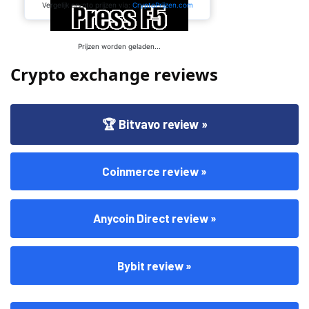
Crypto exchange reviews
🏆 Bitvavo review »
Coinmerce review »
Anycoin Direct review »
Bybit review »