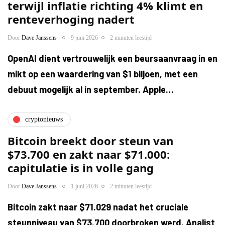
terwijl inflatie richting 4% klimt en
renteverhoging nadert
Door
Dave Janssens
9 juni 2026
2 minuten leestijd
OpenAI dient vertrouwelijk een beursaanvraag in en
mikt op een waardering van $1 biljoen, met een
debuut mogelijk al in september. Apple…
cryptonieuws
Bitcoin breekt door steun van
$73.700 en zakt naar $71.000:
capitulatie is in volle gang
Door
Dave Janssens
1 juni 2026
2 minuten leestijd
Bitcoin zakt naar $71.029 nadat het cruciale
steunniveau van $73.700 doorbroken werd. Analist