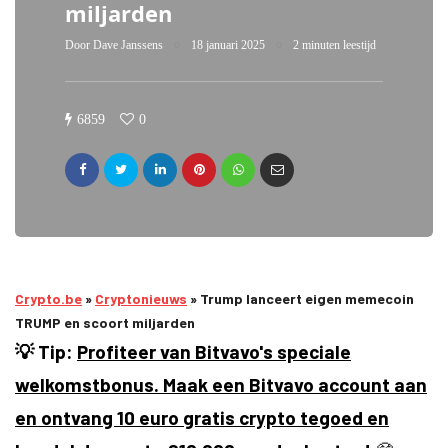
miljarden
Door
Dave Janssens
18 januari 2025
2 minuten leestijd
6859
0
Crypto.be
»
Cryptonieuws
»
Trump lanceert eigen memecoin
TRUMP en scoort miljarden
💡 Tip:
Profiteer van Bitvavo's speciale
welkomstbonus. Maak een Bitvavo account aan
en ontvang 10 euro gratis crypto tegoed en