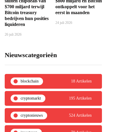
sluiten chipdeals van
$800 miljard en Bitcoin
$700 miljard terwijl
ontkoppelt voor het
Bitcoin treasury
eerst in maanden
bedrijven hun posities
24 juli 2026
liquideren
26 juli 2026
Nieuwscategorieën
blockchain
18 Artikelen
cryptomarkt
195 Artikelen
cryptonieuws
524 Artikelen