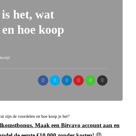
is het, wat
n en hoe koop
eestijd
wat zijn de voordelen en hoe koop je het?
 welkomstbonus. Maak een Bitvavo account aan en
andel de eerste €10.000 zonder kosten!
🤑