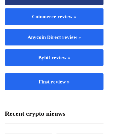
Coinmerce review »
Anycoin Direct review »
Bybit review »
Finst review »
Recent crypto nieuws