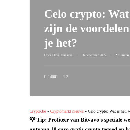
Celo crypto: Wat 
zijn de voordele
je het?
Door
Dave Janssens
16 december 2022
2 minuten l
14001
2
Crypto.be
»
Cryptomarkt nieuws
»
Celo crypto: Wat is het, 
💡 Tip:
Profiteer van Bitvavo's speciale
ontvang 10 euro gratis crypto tegoed en h