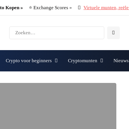
to Kopen »
⭐ Exchange Scores »
Virtuele munten, reële 
Crypto voor beginners
Cryptomunten
Nieuws