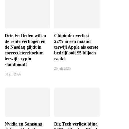
Drie Fed leden willen
Chipindex verliest
de rente verhogen en
22% in een maand
de Nasdaq glijdt in
terwijl Apple als eerste
correctieterritorium
bedrijf ooit $5 biljoen
terwijl crypto
raakt
standhoudt
29 juli 2026
30 juli 2026
Nvidia en Samsung
Big Tech verliest bijna