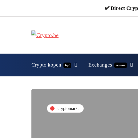
✅ Direct Cryp
Crypto kopen
Exchanges
tip!
reviews
cryptomarkt