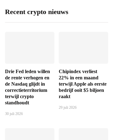
Recent crypto nieuws
Drie Fed leden willen
Chipindex verliest
de rente verhogen en
22% in een maand
de Nasdaq glijdt in
terwijl Apple als eerste
correctieterritorium
bedrijf ooit $5 biljoen
terwijl crypto
raakt
standhoudt
29 juli 2026
30 juli 2026