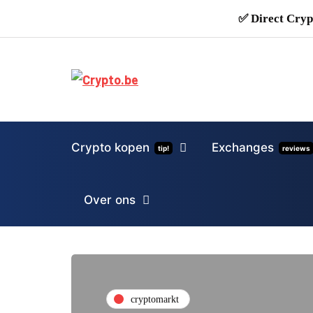
✅ Direct Cryp
Crypto kopen
Exchanges
tip!
reviews
Over ons
cryptomarkt