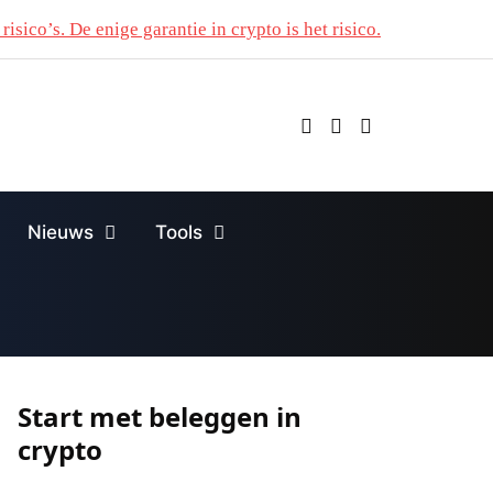
risico’s. De enige garantie in crypto is het risico.
Nieuws
Tools
Start met beleggen in
crypto