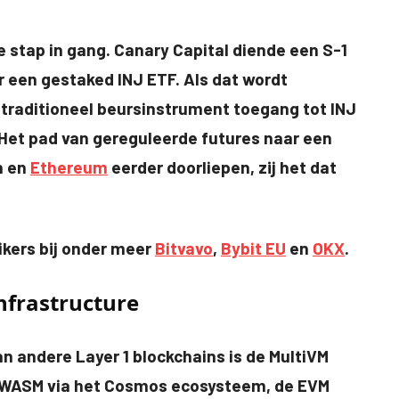
e stap in gang. Canary Capital diende een S-1
r een gestaked INJ ETF. Als dat wordt
 traditioneel beursinstrument toegang tot INJ
Het pad van gereguleerde futures naar een
n en
Ethereum
eerder doorliepen, zij het dat
ikers bij onder meer
Bitvavo
,
Bybit EU
en
OKX
.
nfrastructure
n andere Layer 1 blockchains is de MultiVM
t WASM via het Cosmos ecosysteem, de EVM