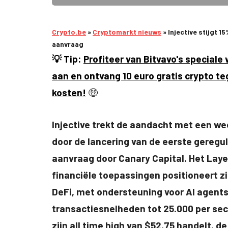
Crypto.be
»
Cryptomarkt nieuws
»
Injective stijgt 
aanvraag
💡 Tip:
Profiteer van Bitvavo's special
aan en ontvang 10 euro gratis crypto t
kosten!
🤑
Injective trekt de aandacht met een we
door de lancering van de eerste geregu
aanvraag door Canary Capital. Het Laye
financiële toepassingen positioneert zi
DeFi, met ondersteuning voor AI agents
transactiesnelheden tot 25.000 per sec
zijn all time high van $52,75 handelt, d