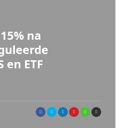
t 15% na
guleerde
S en ETF