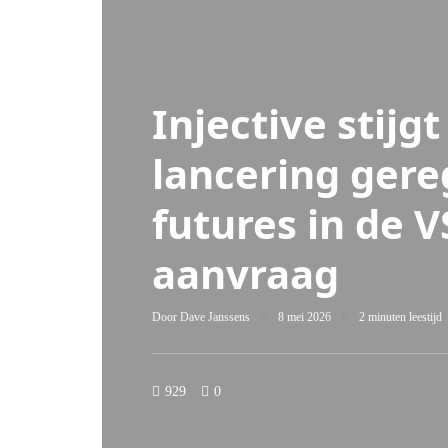
Injective stijg
lancering gere
futures in de V
aanvraag
Door
Dave Janssens
8 mei 2026
2 minuten leestijd
929
0