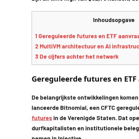
Inhoudsopgave
1
Gereguleerde futures en ETF aanvraa
2
MultiVM architectuur en AI infrastru
3
De cijfers achter het netwerk
Gereguleerde futures en ETF
De belangrijkste ontwikkelingen komen v
lanceerde Bitnomial, een CFTC geregul
futures
in de Verenigde Staten. Dat op
durfkapitalisten en institutionele bele
nemen in Injective.