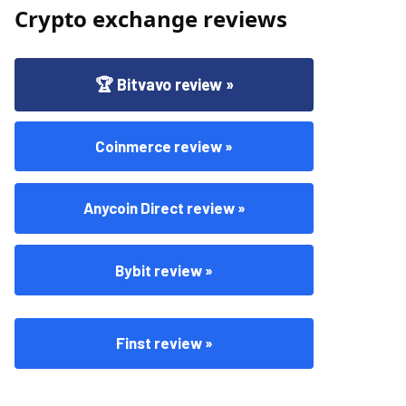
Crypto exchange reviews
🏆 Bitvavo review »
Coinmerce review »
Anycoin Direct review »
Bybit review »
Finst review »