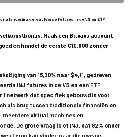
15% na lancering gereguleerde futures in de VS en ETF
e welkomstbonus. Maak een Bitvavo account
egoed en handel de eerste €10.000 zonder
ekstijging van 15,20% naar $4,11, gedreven
leerde INJ futures in de VS en een ETF
r 1 netwerk dat specifiek gebouwd is voor
ch als brug tussen traditionele financiën en
, meerdere virtual machines en
onde. De grote vraag is of INJ, dat 92% onder
e weg terug kan vinden naar die niveaus.