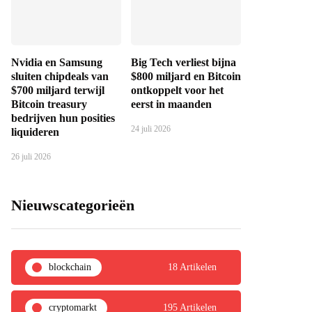
Nvidia en Samsung
Big Tech verliest bijna
sluiten chipdeals van
$800 miljard en Bitcoin
$700 miljard terwijl
ontkoppelt voor het
Bitcoin treasury
eerst in maanden
bedrijven hun posities
24 juli 2026
liquideren
26 juli 2026
Nieuwscategorieën
blockchain
18 Artikelen
cryptomarkt
195 Artikelen