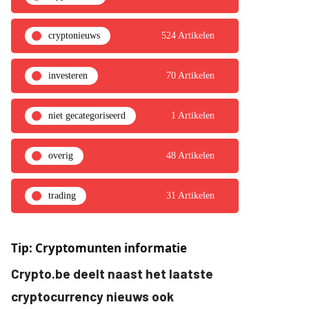
cryptonieuws
524 Artikelen
investeren
70 Artikelen
niet gecategoriseerd
1 Artikelen
overig
48 Artikelen
trading
31 Artikelen
Tip: Cryptomunten informatie
Crypto.be deelt naast het laatste
cryptocurrency nieuws ook