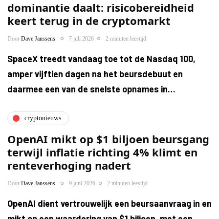
dominantie daalt: risicobereidheid
keert terug in de cryptomarkt
Door
Dave Janssens
7 juli 2026
2 minuten leestijd
SpaceX treedt vandaag toe tot de Nasdaq 100,
amper vijftien dagen na het beursdebuut en
daarmee een van de snelste opnames in…
cryptonieuws
OpenAI mikt op $1 biljoen beursgang
terwijl inflatie richting 4% klimt en
renteverhoging nadert
Door
Dave Janssens
9 juni 2026
2 minuten leestijd
OpenAI dient vertrouwelijk een beursaanvraag in en
mikt op een waardering van $1 biljoen, met een