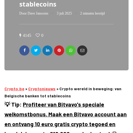
stablecoins
Door
Dave Janssens
3 juli 2025
2 minuten leestijd
4145
0
Crypto.be
»
Cryptonieuws
»
Crypto wereld in beweging: van
Belgische banken tot stablecoins
💡 Tip:
Profiteer van Bitvavo's speciale
welkomstbonus. Maak een Bitvavo account aan
en ontvang 10 euro gratis crypto tegoed en