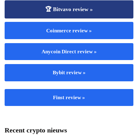
🏆 Bitvavo review »
Coinmerce review »
Anycoin Direct review »
Bybit review »
Finst review »
Recent crypto nieuws