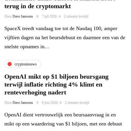
terug in de cryptomarkt
Door
Dave Janssens
7 juli 2026
2 minuten leestijd
SpaceX treedt vandaag toe tot de Nasdaq 100, amper
vijftien dagen na het beursdebuut en daarmee een van de
snelste opnames in…
cryptonieuws
OpenAI mikt op $1 biljoen beursgang
terwijl inflatie richting 4% klimt en
renteverhoging nadert
Door
Dave Janssens
9 juni 2026
2 minuten leestijd
OpenAI dient vertrouwelijk een beursaanvraag in en
mikt op een waardering van $1 biljoen, met een debuut