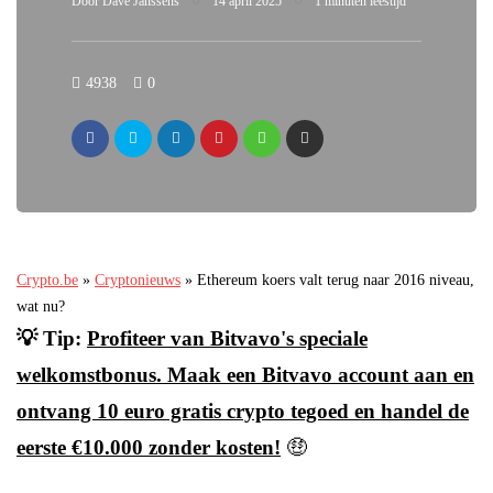
Door
Dave Janssens
14 april 2025
1 minuten leestijd
4938
0
Crypto.be
»
Cryptonieuws
»
Ethereum koers valt terug naar 2016 niveau,
wat nu?
💡 Tip:
Profiteer van Bitvavo's speciale
welkomstbonus. Maak een Bitvavo account aan en
ontvang 10 euro gratis crypto tegoed en handel de
eerste €10.000 zonder kosten!
🤑