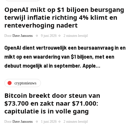
OpenAI mikt op $1 biljoen beursgang
terwijl inflatie richting 4% klimt en
renteverhoging nadert
Door
Dave Janssens
9 juni 2026
2 minuten leestijd
OpenAI dient vertrouwelijk een beursaanvraag in en
mikt op een waardering van $1 biljoen, met een
debuut mogelijk al in september. Apple…
cryptonieuws
Bitcoin breekt door steun van
$73.700 en zakt naar $71.000:
capitulatie is in volle gang
Door
Dave Janssens
1 juni 2026
2 minuten leestijd