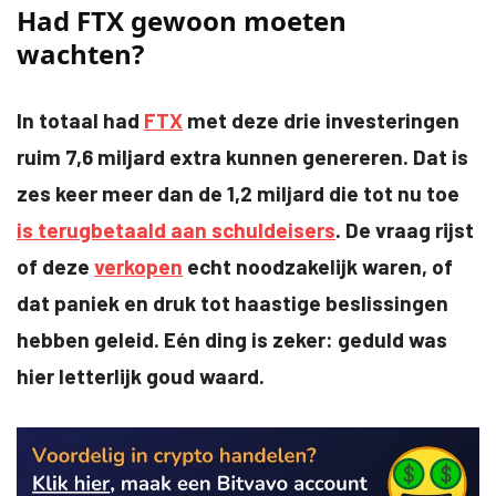
Had FTX gewoon moeten
That was just one of 3 early exits that cost them
wachten?
~$7.6B.
Here’s what happened 🧵
In totaal had
FTX
met deze drie investeringen
pic.twitter.com/z13TtK7DZd
ruim 7,6 miljard extra kunnen genereren. Dat is
— CryptoRank.io (@CryptoRank_io)
May 15,
zes keer meer dan de 1,2 miljard die tot nu toe
2025
is terugbetaald aan schuldeisers
. De vraag rijst
of deze
verkopen
echt noodzakelijk waren, of
dat paniek en druk tot haastige beslissingen
hebben geleid. Eén ding is zeker: geduld was
hier letterlijk goud waard.