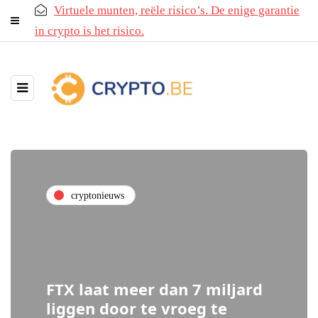
Virtuele munten, reële risico’s. De enige garantie
in crypto is het risico.
cryptonieuws
FTX laat meer dan 7 miljard
liggen door te vroeg te