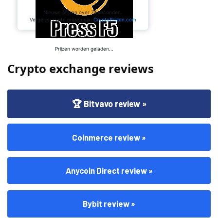
Crypto exchange reviews
🏆 Bitvavo review »
Coinmerce review »
Anycoin Direct review »
Bybit review »