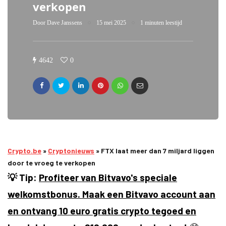
verkopen
Door
Dave Janssens
15 mei 2025
1 minuten leestijd
4642
0
Crypto.be
»
Cryptonieuws
»
FTX laat meer dan 7 miljard liggen
door te vroeg te verkopen
💡 Tip:
Profiteer van Bitvavo's speciale
welkomstbonus. Maak een Bitvavo account aan
en ontvang 10 euro gratis crypto tegoed en