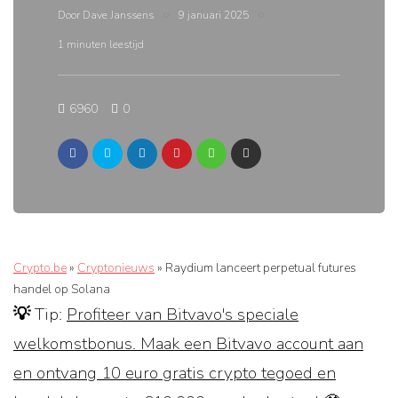
Door
Dave Janssens
9 januari 2025
1 minuten leestijd
6960
0
Crypto.be
»
Cryptonieuws
»
Raydium lanceert perpetual futures
handel op Solana
💡 Tip:
Profiteer van Bitvavo's speciale
welkomstbonus. Maak een Bitvavo account aan
en ontvang 10 euro gratis crypto tegoed en