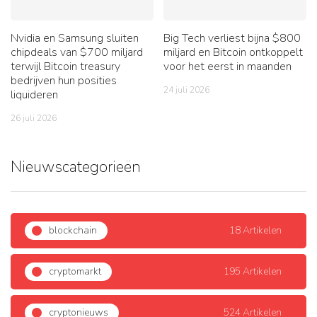
Nvidia en Samsung sluiten
Big Tech verliest bijna $800
chipdeals van $700 miljard
miljard en Bitcoin ontkoppelt
terwijl Bitcoin treasury
voor het eerst in maanden
bedrijven hun posities
24 juli 2026
liquideren
26 juli 2026
Nieuwscategorieën
blockchain
18 Artikelen
cryptomarkt
195 Artikelen
cryptonieuws
524 Artikelen