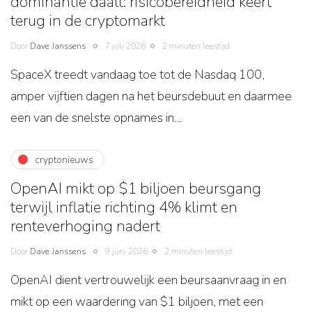
dominantie daalt: risicobereidheid keert
terug in de cryptomarkt
Door
Dave Janssens
7 juli 2026
2 minuten leestijd
SpaceX treedt vandaag toe tot de Nasdaq 100,
amper vijftien dagen na het beursdebuut en daarmee
een van de snelste opnames in…
cryptonieuws
OpenAI mikt op $1 biljoen beursgang
terwijl inflatie richting 4% klimt en
renteverhoging nadert
Door
Dave Janssens
9 juni 2026
2 minuten leestijd
OpenAI dient vertrouwelijk een beursaanvraag in en
mikt op een waardering van $1 biljoen, met een