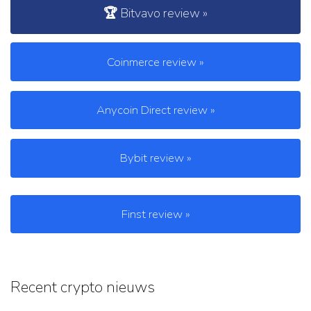
🏆 Bitvavo review »
Coinmerce review »
Anycoin Direct review »
Bybit review »
Finst review »
Recent crypto nieuws