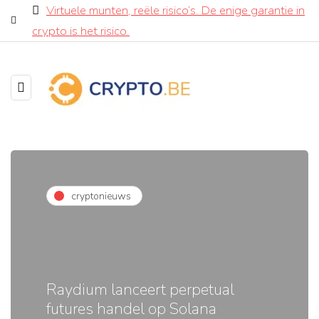
Virtuele munten, reële risico’s. De enige garantie in
crypto is het risico.
cryptonieuws
Raydium lanceert perpetual
futures handel op Solana