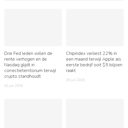
Drie Fed leden willen de
Chipindex verliest 22% in
rente verhogen en de
een maand terwijl Apple als
Nasdaq glijdt in
eerste bedrijf ooit $5 biljoen
correctieterritorium terwijl
raakt
crypto standhoudt
29 juli 2026
30 juli 2026