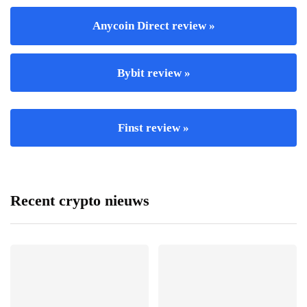
Anycoin Direct review »
Bybit review »
Finst review »
Recent crypto nieuws