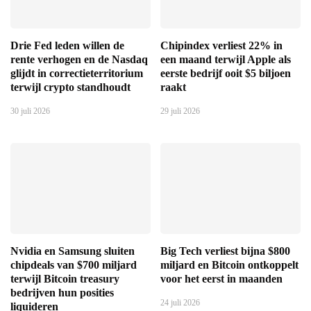
Drie Fed leden willen de
Chipindex verliest 22% in
rente verhogen en de Nasdaq
een maand terwijl Apple als
glijdt in correctieterritorium
eerste bedrijf ooit $5 biljoen
terwijl crypto standhoudt
raakt
30 juli 2026
29 juli 2026
Nvidia en Samsung sluiten
Big Tech verliest bijna $800
chipdeals van $700 miljard
miljard en Bitcoin ontkoppelt
terwijl Bitcoin treasury
voor het eerst in maanden
bedrijven hun posities
24 juli 2026
liquideren