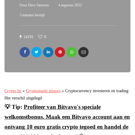
Door
Dave Janssens
4 augustus 2022
3 minuten leestijd
14191
0
Crypto.be
»
Cryptomarkt nieuws
»
Cryptocurrency investeren en trading:
Het verschil uitgelegd
💡 Tip:
Profiteer van Bitvavo's speciale
welkomstbonus. Maak een Bitvavo account aan en
ontvang 10 euro gratis crypto tegoed en handel de