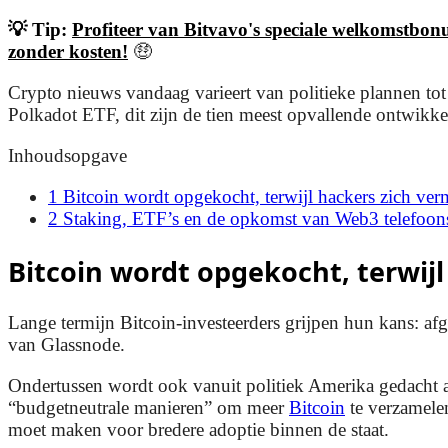
💡 Tip:
Profiteer van Bitvavo's speciale welkomstbon
zonder kosten!
🤑
Crypto nieuws vandaag varieert van politieke plannen t
Polkadot ETF, dit zijn de tien meest opvallende ontwikk
Inhoudsopgave
1
Bitcoin wordt opgekocht, terwijl hackers zich v
2
Staking, ETF’s en de opkomst van Web3 telefoon
Bitcoin wordt opgekocht, terwi
Lange termijn Bitcoin-investeerders grijpen hun kans: a
van Glassnode.
Ondertussen wordt ook vanuit politiek Amerika gedacht aa
“budgetneutrale manieren” om meer
Bitcoin
te verzamelen
moet maken voor bredere adoptie binnen de staat.