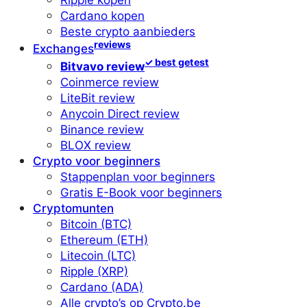
Cardano kopen
Beste crypto aanbieders
reviews
Exchanges
✓ best getest
Bitvavo review
Coinmerce review
LiteBit review
Anycoin Direct review
Binance review
BLOX review
Crypto voor beginners
Stappenplan voor beginners
Gratis E-Book voor beginners
Cryptomunten
Bitcoin (BTC)
Ethereum (ETH)
Litecoin (LTC)
Ripple (XRP)
Cardano (ADA)
Alle crypto’s op Crypto.be