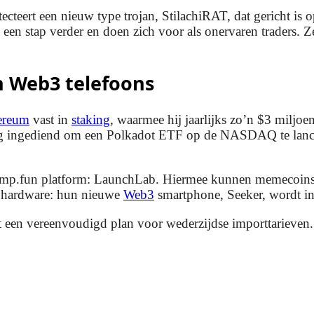
detecteert een nieuw type trojan, StilachiRAT, dat gericht 
en stap verder en doen zich voor als onervaren traders. Z
.
n Web3 telefoons
ereum
vast in
staking
, waarmee hij jaarlijks zo’n $3 miljo
ag ingediend om een Polkadot ETF op de NASDAQ te lanc
ump.fun platform: LaunchLab. Hiermee kunnen memecoins e
t hardware: hun nieuwe
Web3
smartphone, Seeker, wordt i
 een vereenvoudigd plan voor wederzijdse importtarieven. 