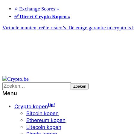
⭐ Exchange Scores »
✅ Direct Crypto Kopen »
Virtuele munten, reële risico’s. De enige garantie in crypto is h
Menu
tip!
Crypto kopen
Bitcoin kopen
Ethereum kopen
Litecoin kopen
Ripple kopen