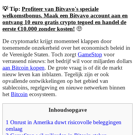
💡 Tip:
Profiteer van Bitvavo's speciale
welkomstbonus. Maak een Bitvavo account aan en
ontvang 10 euro gratis crypto tegoed en handel de
eerste €10.000 zonder kosten!
🤑
De cryptomarkt krijgt momenteel klappen door
toenemende onzekerheid over het economisch beleid in
de Verenigde Staten. Toch zorgt
GameStop
voor
verrassend nieuws: het bedrijf wil voor miljarden dollars
aan Bitcoin kopen
. De grote vraag is of dit de markt
nieuw leven kan inblazen. Tegelijk zijn er ook
opvallende ontwikkelingen op het gebied van
stablecoins, regelgeving en nieuwe netwerken binnen
het
Bitcoin
ecosysteem.
Inhoudsopgave
1
Onrust in Amerika duwt risicovolle beleggingen
omlaag