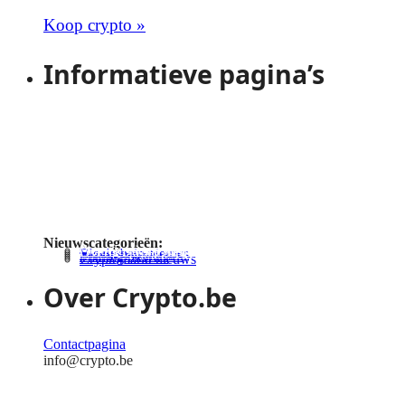
Koop crypto »
Informatieve pagina’s
Crypto voor beginners
Live crypto koersen
Gratis crypto converters
Cryptocurrency kennisbank
Nieuwscategorieën:
Actuele nieuwsupdates
Overig crypto nieuws
Blockchain nieuws
Investeren nieuws
Trading nieuws
Cryptomarkt nieuws
Over Crypto.be
Contactpagina
info@crypto.be
Algemene voorwaarden