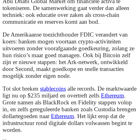
Abu Dhabi Global Market om financiële activa te
tokeniseren. De samenwerking gaat verder dan alleen
techniek: ook educatie over zaken als cross-chain
communicatie en reserves komt aan bod.
De Amerikaanse toezichthouder FDIC verandert van
koers: banken mogen voortaan crypto-activiteiten
uitvoeren zonder voorafgaande goedkeuring, zolang ze
hun risico’s maar goed managen. Ook bij Bitcoin zelf
zijn er nieuwe stappen: het Ark-netwerk, ontwikkeld
door Second, maakt goedkope en snelle transacties
mogelijk zonder eigen node.
Tot slot breken
stablecoins
alle records. De marktwaarde
ligt nu op $235 miljard en overtreft zelfs
Ethereum
.
Grote namen als BlackRock en Fidelity stappen volop
in, en zelfs gereguleerde banken zoals Custodia brengen
dollartegoeden naar
Ethereum
. Het lijkt erop dat de
infrastructuur rond digitale dollars volwassen begint te
worden.