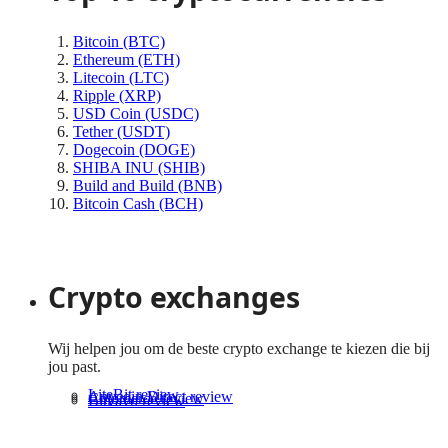
Bitcoin (BTC)
Ethereum (ETH)
Litecoin (LTC)
Ripple (XRP)
USD Coin (USDC)
Tether (USDT)
Dogecoin (DOGE)
SHIBA INU (SHIB)
Build and Build (BNB)
Bitcoin Cash (BCH)
Bekijk meer cryptomunten
Crypto exchanges
Wij helpen jou om de beste crypto exchange te kiezen die bij
jou past.
LiteBit review
Anycoin Direct review
Coinmerce review
Bitvavo review
Bekijk meer crypto exchanges