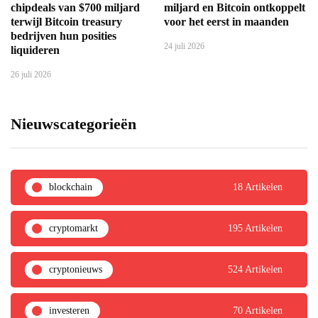
chipdeals van $700 miljard
miljard en Bitcoin ontkoppelt
terwijl Bitcoin treasury
voor het eerst in maanden
bedrijven hun posities
24 juli 2026
liquideren
26 juli 2026
Nieuwscategorieën
blockchain
18 Artikelen
cryptomarkt
195 Artikelen
cryptonieuws
524 Artikelen
investeren
70 Artikelen