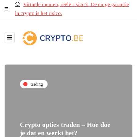
Virtuele munten, reële risico’s. De enige garantie
in crypto is het risico.
trading
Crypto opties traden – Hoe doe
je dat en werkt het?