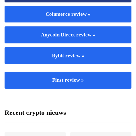
Coinmerce review »
Anycoin Direct review »
Bybit review »
Finst review »
Recent crypto nieuws