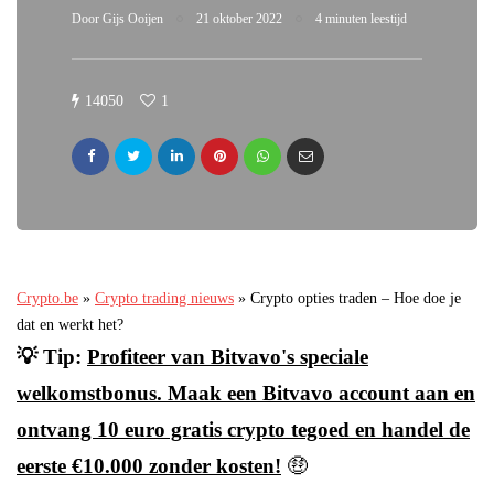
Door
Gijs Ooijen
21 oktober 2022
4 minuten leestijd
14050
1
Crypto.be
»
Crypto trading nieuws
»
Crypto opties traden – Hoe doe je
dat en werkt het?
💡 Tip:
Profiteer van Bitvavo's speciale
welkomstbonus. Maak een Bitvavo account aan en
ontvang 10 euro gratis crypto tegoed en handel de
eerste €10.000 zonder kosten!
🤑