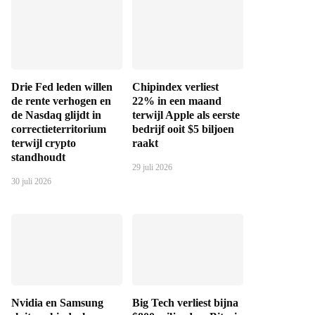
Drie Fed leden willen
Chipindex verliest
de rente verhogen en
22% in een maand
de Nasdaq glijdt in
terwijl Apple als eerste
correctieterritorium
bedrijf ooit $5 biljoen
terwijl crypto
raakt
standhoudt
29 juli 2026
30 juli 2026
Nvidia en Samsung
Big Tech verliest bijna