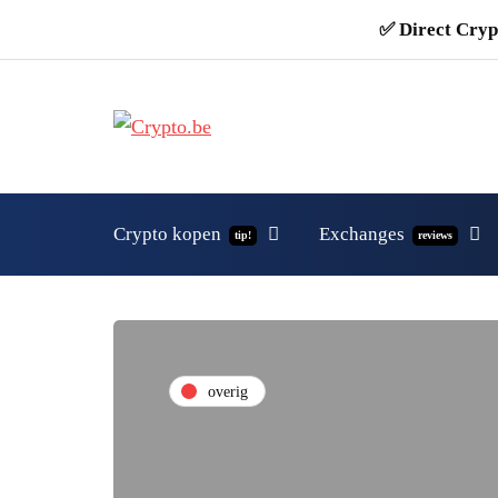
✅ Direct Cryp
Crypto kopen
Exchanges
tip!
reviews
overig