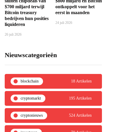
sluiten chipdeals van
$800 miljard en Bitcoin
$700 miljard terwijl
ontkoppelt voor het
Bitcoin treasury
eerst in maanden
bedrijven hun posities
24 juli 2026
liquideren
26 juli 2026
Nieuwscategorieën
blockchain
18 Artikelen
cryptomarkt
195 Artikelen
cryptonieuws
524 Artikelen