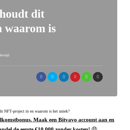
houdt dit
n waarom is
eestijd
it NFT-project in en waarom is het uniek?
 welkomstbonus. Maak een Bitvavo account aan en
andel de eerste €10.000 zonder kosten!
🤑