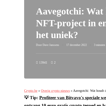
Aavegotchi: Wat 
NFT-project in e
het uniek?
Door
Dave Janssens
17 december 2022
3 minuten l
13941
2
Crypto.be
»
Overig crypto nieuws
»
Aavegotchi: Wat houdt d
💡 Tip:
Profiteer van Bitvavo's speciale
ontvang 10 euro gratis crypto tegoed en h