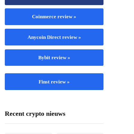
Coinmerce review »
Anycoin Direct review »
Bybit review »
Finst review »
Recent crypto nieuws