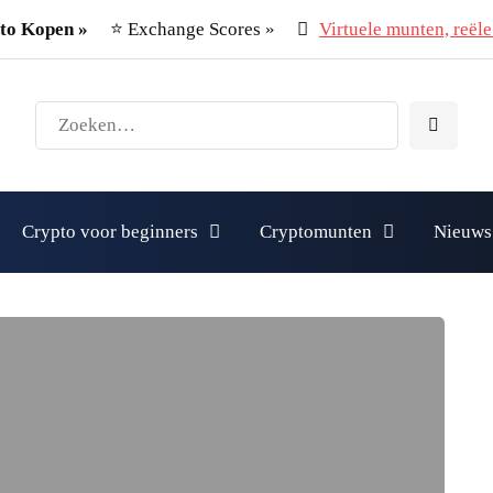
to Kopen »
⭐ Exchange Scores »
Virtuele munten, reële 
Crypto voor beginners
Cryptomunten
Nieuws